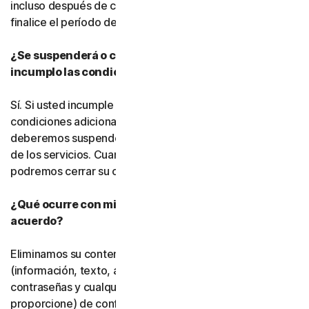
incluso después de cancelar la suscripción, hasta que
finalice el período de suscripción de pago.
¿Se suspenderá o cancelará mi suscripción si
incumplo las condiciones de este acuerdo?
Sí. Si usted incumple este acuerdo o cualquiera de las
condiciones adicionales que resulten aplicables,
deberemos suspender o finalizar su uso del software o
de los servicios. Cuando finalicemos dicho uso, también
podremos cerrar su cuenta.
¿Qué ocurre con mis datos una vez que finaliza este
acuerdo?
Eliminamos su contenido almacenado o respaldado
(información, texto, archivos, vínculos, imágenes,
contraseñas y cualquier otro material que nos
proporcione) de conformidad con nuestras políticas