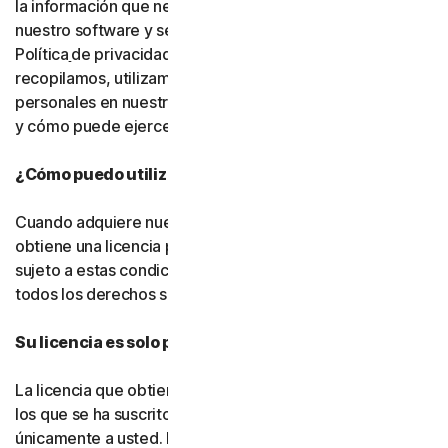
la información que necesitamos para proporcionarle
nuestro software y servicios. Le rogamos que lea nuestra
Política
de privacidad, ya que explica cómo y por qué
recopilamos, utilizamos y compartimos sus datos
personales en nuestros sitios web, productos y servicios,
y cómo puede ejercer sus derechos sobre sus datos.
¿Cómo puedo utilizar el software y los servicios?
Cuando adquiere nuestro software y servicios, solo
obtiene una licencia para utilizarlos con un fin limitado y
sujeto a estas condiciones. Seguimos siendo titulares de
todos los derechos sobre el software y los servicios.
Su licencia es solo para usted:
La licencia que obtiene para el software y los servicios a
los que se ha suscrito le pertenece a usted, y
únicamente a usted. No puede transferir esa licencia a