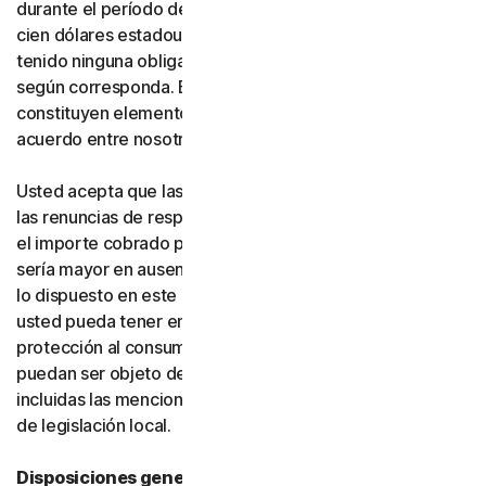
durante el período de suscripción correspondiente, o
cien dólares estadounidenses (100 USD) si usted no ha
tenido ninguna obligación de pago frente a nosotros,
según corresponda. Estas exclusiones y limitaciones
constituyen elementos fundamentales de la base del
acuerdo entre nosotros y usted.
Usted acepta que las limitaciones de responsabilidad y
las renuncias de responsabilidad de esta sección reflejan
el importe cobrado por el software y los servicios, que
sería mayor en ausencia de dichas limitaciones. Nada de
lo dispuesto en este acuerdo limita los derechos que
usted pueda tener en virtud de las leyes vigentes de
protección al consumidor u otras leyes aplicables que no
puedan ser objeto de renuncia en su jurisdicción,
incluidas las mencionadas específicamente en la sección
de legislación local.
Disposiciones generales