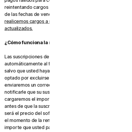
pagos fallidos para completar las transacciones, incluso
reintentando cargos rechazados mediante la extensión
de las fechas de vencimiento.
Usted consiente que
realicemos cargos a su tipo de pago utilizando los datos
actualizados.
¿Cómo funciona la renovación automática?
Las suscripciones de pago se renovarán
automáticamente al finalizar su período de vigencia,
salvo que usted haya decidido no inscribirse o haya
optado por excluirse de la renovación automática. Le
enviaremos un correo electrónico con antelación para
notificarle que su suscripción está próxima a renovarse y
cargaremos el importe a su tipo de pago hasta 35 días
antes de que la suscripción finalice. El importe cargado
será el precio del software o de los servicios vigente en
el momento de la renovación, que puede ser distinto del
importe que usted pagó originalmente. Es su