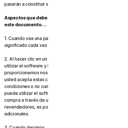
pasarán a constituir el
acuerdo
entre usted y nosotros.
Norton Antivirus Plus
Aspectos que debe tener en cuenta mientras lee
este documento. . .
Norton Mobile Security par
1. Cuando vea una palabra en
negrita
, tendrá el mismo
Norton Mobile Security par
significado cada vez que se utilice en este documento.
Privacidad
2. Al hacer clic en un botón de aceptación, instalar o
utilizar el software y los servicios (ya sea que los
proporcionemos nosotros o uno de nuestros socios),
Norton VPN
usted acepta estas condiciones. Si no acepta las
condiciones o no cumple las normas que establecen, no
Norton AntiTrack
puede utilizar el software ni los servicios. Si realizó la
compra a través de uno de nuestros socios o
Más Norton
revendedores, es posible que se le apliquen condiciones
adicionales.
3. Cuando decimos . .
Gen Digital,