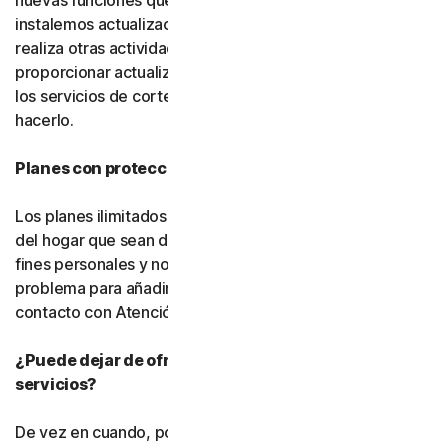
nuevas funciones que desarrollemos, usted acepta que
instalemos actualizaciones en segundo plano mientras
realiza otras actividades. También podemos
proporcionar actualizaciones para el software gratuito y
los servicios de cortesía, pero no estamos obligados a
hacerlo.
Planes con protección ilimitada de dispositivos
Los planes ilimitados cubren únicamente los dispositivos
del hogar que sean de su propiedad y se utilicen para
fines personales y no comerciales. Si tiene algún
problema para añadir un dispositivo, póngase en
contacto con Atención al cliente.
¿Puede dejar de ofrecerse el software o los
servicios?
De vez en cuando, podemos dejar de ofrecer o eliminar