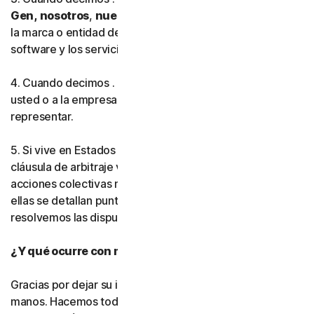
Gen,
nosotros
,
nuestro
o
nos
, esto hace referencia a
la marca o entidad de Gen Digital que proporciona el
software y los servicios en su región.
4. Cuando decimos . .
usted
o
su
, esto hace referencia a
usted o a la empresa o entidad que está autorizado a
representar.
5. Si vive en Estados Unidos, asegúrese de leer nuestra
cláusula de arbitraje vinculante y la renuncia a las
acciones colectivas más adelante en este acuerdo. En
ellas se detallan puntos muy importantes sobre cómo
resolvemos las disputas.
¿Y qué ocurre con mi privacidad?
Gracias por dejar su información personal en nuestras
manos. Hacemos todo lo posible por utilizar únicamente