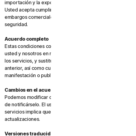
importación y la exportación puedan estar restringidas.
Usted acepta cumplir todas dichas leyes, incluidos los
embargos comerciales, las sanciones y los requisitos de
seguridad.
Acuerdo completo
Estas condiciones constituyen el acuerdo íntegro entre
usted y nosotros en relación con su uso del software y
los servicios, y sustituyen cualquier acuerdo o condición
anterior, así como cualquier otra comunicación,
manifestación o publicidad relacionada con ellos.
Cambios en el acuerdo
Podemos modificar o actualizar el acuerdo sin necesidad
de notificárselo. El uso continuado de los productos o
servicios implica que usted acepta dichos cambios o
actualizaciones.
Versiones traducidas