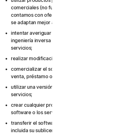
utilizar productos para consumidores con fines
comerciales (no fueron diseñados para ese uso y
contamos con ofertas para pequeñas empresas que
se adaptan mejor al entorno laboral);
intentar averiguar el código fuente, incluso mediante
ingeniería inversa o descompilación del software o los
servicios;
realizar modificaciones en el software o los servicios;
comercializar el software o los servicios, incluidos su
venta, préstamo o alquiler;
utilizar una versión pirateada del software o los
servicios;
crear cualquier producto o servicio basado en el
software o los servicios;
transferir el software o los servicios a otra persona,
incluida su sublicenciamiento o cesión;