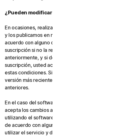
¿Pueden modificarse estas condiciones?
En ocasiones, realizamos cambios en estas condiciones
y los publicamos en nuestro sitio web. Si no está de
acuerdo con alguno de los cambios, puede no finalizar la
suscripción si no la renueva, según lo indicado
anteriormente, y si desinstala el software. Si renueva su
suscripción, usted acepta la versión más reciente de
estas condiciones. Si ha aceptado más de una versión, la
versión más reciente sustituirá a todas las versiones
anteriores.
En el caso del software y los servicios gratuitos, usted
acepta los cambios a estas condiciones al continuar
utilizando el software y los servicios gratuitos. Si no está
de acuerdo con alguno de los cambios, debe dejar de
utilizar el servicio y desinstalar el software gratuito.