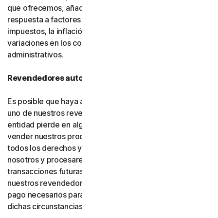
que ofrecemos, añadir nuevas funciones o como
respuesta a factores del mercado, como cambios en los
impuestos, la inflación, las fluctuaciones de divisas o
variaciones en los costos de infraestructura o
administrativos.
Revendedores autorizados
Es posible que haya adquirido su producto a través de
uno de nuestros revendedores autorizados. Si dicha
entidad pierde en algún momento la autorización para
vender nuestros productos, su suscripción (incluidos
todos los derechos y obligaciones) se transferirá a
nosotros y procesaremos directamente las
transacciones futuras. Usted consiente y autoriza a
nuestros revendedores a proporcionarnos los datos de
pago necesarios para procesar las transacciones en
dichas circunstancias.