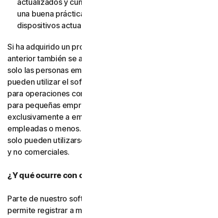
actualizados y cumplan dichos requisitos. (También es
una buena práctica de seguridad mantener sus
dispositivos actualizados).
Si ha adquirido un producto para pequeñas empresas, lo
anterior también se aplica. La única diferencia es que
solo las personas empleadas por la pequeña empresa
pueden utilizar el software y los servicios, y únicamente
para operaciones comerciales internas. Nuestras ofertas
para pequeñas empresas se conceden bajo licencia
exclusivamente a empresas con cincuenta personas
empleadas o menos. Los productos para consumidores
solo pueden utilizarse con fines personales, domésticos
y no comerciales.
¿Y qué ocurre con otras personas?
Parte de nuestro software o de nuestros servicios le
permite registrar a miembros de su familia, personas