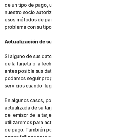
de un tipo de pago, usted nos autoriza a nosotros (o a
nuestro socio autorizado) a cargar automáticamente
esos métodos de pago alternativos si se produce algún
problema con su tipo de pago principal.
Actualización de sus datos de pago
Si alguno de sus datos de pago cambia (como el número
de la tarjeta o la fecha de vencimiento), actualice lo
antes posible sus datos de pago en su cuenta, para que
podamos seguir proporcionándole el software y los
servicios cuando llegue el momento de la renovación.
En algunos casos, podemos recibir información
actualizada de su tarjeta de crédito o débito por parte
del emisor de la tarjeta o de la red de tarjetas, y la
utilizaremos para actualizar automáticamente sus datos
de pago. También podemos volver a intentar procesar