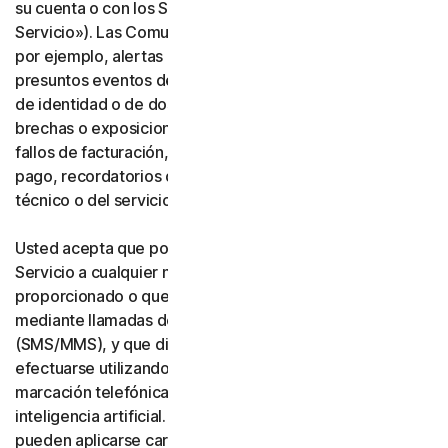
su cuenta o con los Servicios («Comunicaciones del
Servicio»). Las Comunicaciones del Servicio incluyen,
por ejemplo, alertas de identidad o de transacciones,
presuntos eventos de fraude o seguridad, verificación
de identidad o de dos factores, notificaciones de
brechas o exposiciones de datos, notificaciones de
fallos de facturación, actualizaciones de métodos de
pago, recordatorios de renovación y avisos de soporte
técnico o del servicio.
Usted acepta que podamos realizar Comunicaciones del
Servicio a cualquier número de teléfono que nos haya
proporcionado o que nos proporcione en el futuro
mediante llamadas de voz o mensajes de texto
(SMS/MMS), y que dichas llamadas o mensajes puedan
efectuarse utilizando un sistema automático de
marcación telefónica, una voz artificial o pregrabada, o
inteligencia artificial. Usted reconoce y acepta que
pueden aplicarse cargos por mensajería y datos.