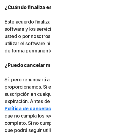
¿Cuándo finaliza este acuerdo?
Este acuerdo finalizará cuando su derecho a acceder al
software y los servicios expire o sea rescindido por
usted o por nosotros. Una vez finalizado, ya no podrá
utilizar el software ni los servicios y deberá eliminarlos
de forma permanente de sus dispositivos.
¿Puedo cancelar mi suscripción?
Sí, pero renunciará a toda la protección en línea que le
proporcionamos. Si está seguro, puede cancelar su
suscripción en cualquier momento antes de su fecha de
expiración. Antes de cancelarla, consulte nuestra
Política de cancelación y reembolso
, ya que es posible
que no cumpla los requisitos para recibir un reembolso
completo. Si no cumple los requisitos, la buena noticia es
que podrá seguir utilizando el software y los servicios