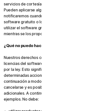
servicios de cortesía, salvo que indiquemos lo contrario.
Pueden aplicarse algunas limitaciones, y se las
notificaremos cuando pongamos a su disposición el
software gratuito o los servicios de cortesía. Puede
utilizar el software gratuito y los servicios de cortesía
mientras se los proporcionemos.
¿Qué no puedo hacer con el software y los servicios?
Nuestros derechos como titulares o emisores de
licencias del software y los servicios están protegidos
por la ley. Esto significa que, si usted realiza
determinadas acciones, como las que se indican a
continuación a modo de ejemplo, su suscripción puede
cancelarse y es posible que debamos adoptar medidas
adicionales. A continuación, se incluyen algunos
ejemplos. No debe: