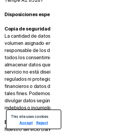
Tempe AZ 85281
Disposiciones específicas del producto:
Copia de seguridad en la nube o en línea
La cantidad de datos que puede almacenar se limita al
volumen asignado en su plan. Usted es el único
responsable de los datos que almacene y debe obtener
todos los consentimientos necesarios antes de
almacenar datos que pertenezcan a terceros. Este
servicio no está diseñado para almacenar datos
regulados ni protegidos, como datos de servicios
financieros o datos de salud, y no debe utilizarse con
tales fines. Podemos supervisar, revisar, conservar y
divulgar datos según lo exija la ley o para investigar usos
indebidos o incumplimientos.
This site uses cookies
Dark Web Monitoring
Accept
Reject
Nuestro servicio Dark Web Monitoring no está disponible