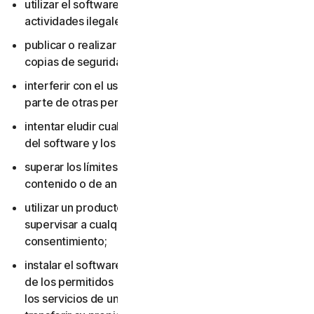
utilizar el software o los servicios para realizar
actividades ilegales;
publicar o realizar copias del software (excepto
copias de seguridad);
interferir con el uso del software o los servicios por
parte de otras personas;
intentar eludir cualquier medida de protección técnica
del software y los servicios;
superar los límites aplicables de almacenamiento de
contenido o de ancho de banda;
utilizar un producto multiusuario para rastrear o
supervisar a cualquier otra persona sin su
consentimiento;
instalar el software o los servicios en más dispositivos
de los permitidos (incluido no eliminar el software o
los servicios de un dispositivo antes de venderlo o