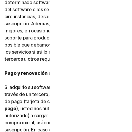
determinado software, servicios o funciones específicas
del software o los servicios. En determinadas
circunstancias, después de hacerlo, no podrá renovar su
suscripción. Además, para poder crear cosas nuevas y
mejores, en ocasiones debemos dejar de ofrecer
soporte para productos más antiguos. También es
posible que debamos modificar funciones del software y
los servicios si así lo requieren plataformas y software de
terceros u otros requisitos fuera de nuestro control.
Pago y renovación automática
Si adquirió su software directamente con nosotros y no a
través de un tercero, cuando nos facilite su información
de pago (tarjeta de crédito o débito u otro
tipo de
pago
), usted nos autoriza a nosotros (o a nuestro socio
autorizado) a cargar en su tipo de pago el importe de la
compra inicial, así como las renovaciones de la
suscripción. En caso de que proporcione y almacene más