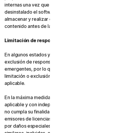
internas una vez que usted haya eliminado o
desinstalado el software. Usted es responsable de
almacenar y realizar copias de seguridad de su
contenido antes de la terminación.
Limitación de responsabilidad
En algunos estados y países no se permite la limitación o
exclusión de responsabilidad por daños fortuitos o
emergentes, por lo que es posible que, en su caso, la
limitación o exclusión establecida a continuación no sea
aplicable.
En la máxima medida permitida por la legislación
aplicable y con independencia de que cualquier recurso
no cumpla su finalidad esencial, ni Gen ni nuestros
emisores de licencias serán responsables frente a usted
por daños especiales, consecuentes, indirectos o