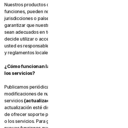
Nuestros productos o servicios, o determinadas
funciones, pueden no estar disponibles en todas las
jurisdicciones o países, y no podemos declarar ni
garantizar que nuestro software, servicios o contenido
sean adecuados en todos los países o jurisdicciones. Si
decide utilizar o acceder a nuestro software o servicios,
usted es responsable de cumplir todas las leyes, normas
y reglamentos locales aplicables.
¿Cómo funcionan las actualizaciones del software y
los servicios?
Publicamos periódicamente mejoras, ampliaciones y
modificaciones de nuestro software y
servicios
(actualizaciones)
. Una vez que una
actualización esté disponible, es posible que dejemos
de ofrecer soporte para la versión anterior del software
o los servicios. Para garantizar que pueda utilizar las