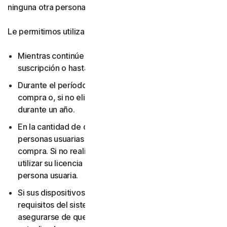
ninguna otra persona.
Le permitimos utilizar su licencia:
Mientras continúe pagando las tarifas aplicables a su
suscripción o hasta que la suscripción finalice.
Durante el período que haya elegido al realizar la
compra o, si no eligió una duración de suscripción,
durante un año.
En la cantidad de dispositivos y para la cantidad de
personas usuarias que haya elegido al realizar la
compra. Si no realizó ninguna elección, solo puede
utilizar su licencia en un dispositivo y para una sola
persona usuaria.
Si sus dispositivos y sistemas operativos cumplen los
requisitos del sistema. Es su responsabilidad
asegurarse de que sus dispositivos se mantengan