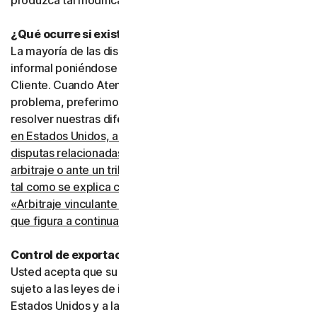
produzca tal modificación.
¿Qué ocurre si existe una disputa?
La mayoría de las disputas pueden resolverse de manera
informal poniéndose en contacto con Atención al
Cliente. Cuando Atención al Cliente no pueda resolver el
problema, preferimos recurrir al arbitraje para intentar
resolver nuestras diferencias.
Sin embargo, si usted vive
en Estados Unidos, acepta resolver todas las
disputas relacionadas con este acuerdo mediante
arbitraje o ante un tribunal de reclamaciones menores,
tal como se explica con más detalle en la sección
«Arbitraje vinculante y renuncia a acciones colectivas»
que figura a continuación
.
Control de exportaciones
Usted acepta que su uso de los Servicios puede estar
sujeto a las leyes de importación y exportación de los
Estados Unidos y a las leyes de otros países en los que la