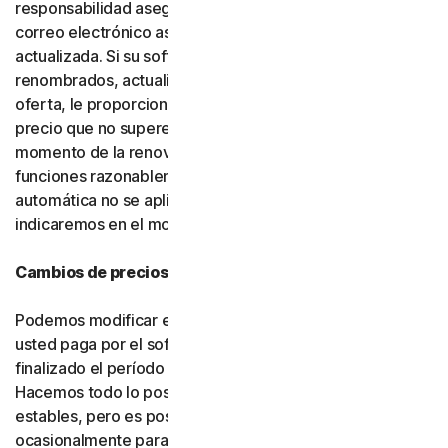
responsabilidad asegurarse de que la dirección de
correo electrónico asociada a su cuenta esté
actualizada. Si su software o servicios han sido
renombrados, actualizados o sustituidos por una nueva
oferta, le proporcionaremos dicha nueva oferta a un
precio que no supere su precio de renovación en el
momento de la renovación, siempre que cuente con
funciones razonablemente comparables. Si la renovación
automática no se aplica en su ubicación, se lo
indicaremos en el momento de la compra.
Cambios de precios
Podemos modificar en cualquier momento el precio que
usted paga por el software o los servicios una vez
finalizado el período introductorio (si corresponde).
Hacemos todo lo posible por mantener nuestros precios
estables, pero es posible que debamos modificarlos
ocasionalmente para incorporar mejoras a los servicios