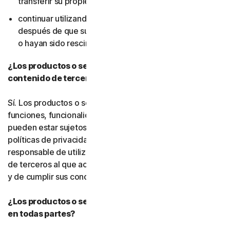
transferir su propiedad); ni
continuar utilizando el software o los servicios
después de que sus derechos de uso hayan expirado
o hayan sido rescindidos.
¿Los productos o servicios incluyen funciones o
contenido de terceros?
Sí. Los productos o servicios pueden incorporar
funciones, funcionalidades o contenido de terceros, que
pueden estar sujetos a condiciones de servicio y
políticas de privacidad de terceros. Usted es
responsable de utilizar correctamente cualquier recurso
de terceros al que acceda a través de nuestros servicios
y de cumplir sus condiciones de servicio.
¿Los productos o servicios de Gen están disponibles
en todas partes?