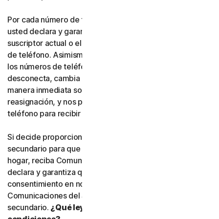
Por cada número de teléfono que nos proporcione,
usted declara y garantiza expresamente que es el
suscriptor actual o el usuario habitual de dicho número
de teléfono. Asimismo, usted acepta que, si alguno de
los números de teléfono que nos haya proporcionado se
desconecta, cambia o se reasigna, nos informará de
manera inmediata sobre dicha desconexión, cambio o
reasignación, y nos proporcionará un nuevo número de
teléfono para recibir Comunicaciones del Servicio.
Si decide proporcionar un número de teléfono
secundario para que otra persona, o un miembro de su
hogar, reciba Comunicaciones del Servicio, usted
declara y garantiza que está autorizado a otorgar el
consentimiento en nombre de dicha persona para recibir
Comunicaciones del Servicio en el número de teléfono
secundario.
¿Qué leyes de qué país se aplican a estas