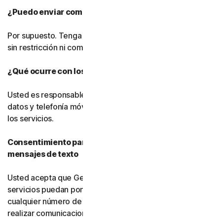
¿Puedo enviar comentarios?
Por supuesto. Tenga en cuenta que podremos utilizarlos
sin restricción ni compensación alguna.
¿Qué ocurre con los cargos por datos?
Usted es responsable de pagar todos los cargos por
datos y telefonía móvil asociados al uso del software y
los servicios.
Consentimiento para llamadas telefónicas y
mensajes de texto
Usted acepta que Gen, sus filiales y sus proveedores de
servicios puedan ponerse en contacto con usted en
cualquier número de teléfono que nos proporcione para
realizar comunicaciones informativas relacionadas con