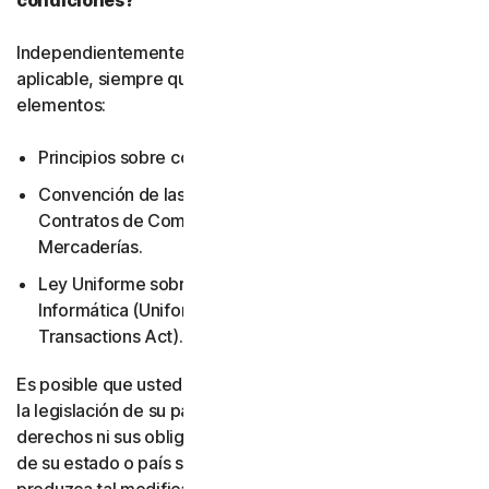
condiciones?
Independientemente de la legislación local que resulte
aplicable, siempre quedarán excluidos los siguientes
elementos:
Principios sobre conflicto de leyes.
Convención de las Naciones Unidas sobre los
Contratos de Compraventa Internacional de
Mercaderías.
Ley Uniforme sobre Transacciones de Información
Informática (Uniform Computer Information
Transactions Act).
Es posible que usted tenga otros derechos en virtud de
la legislación de su país. Este acuerdo no modifica sus
derechos ni sus obligaciones en virtud de la legislación
de su estado o país si dicha legislación no permite que se