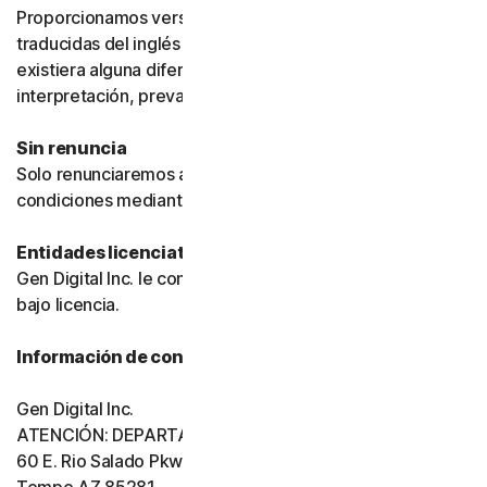
Proporcionamos versiones de estas condiciones
traducidas del inglés únicamente para su comodidad. Si
existiera alguna diferencia de significado o
interpretación, prevalecerá la versión en inglés.
Sin renuncia
Solo renunciaremos a una disposición de estas
condiciones mediante un documento firmado.
Entidades licenciatarias
Gen Digital Inc. le concede el software y los servicios
bajo licencia.
Información de contacto de Gen Digital
Gen Digital Inc.
ATENCIÓN: DEPARTAMENTO LEGAL
60 E. Rio Salado Pkwy, Ste 1000