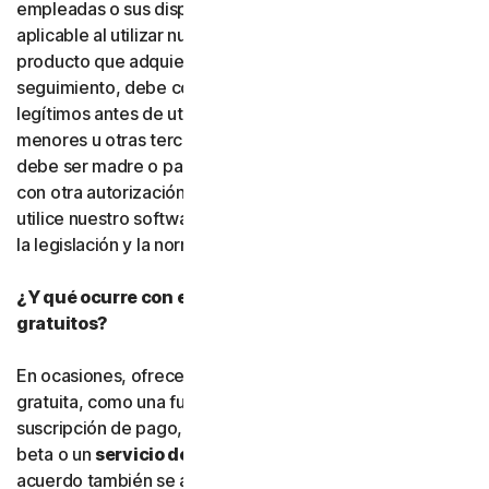
empleadas o sus dispositivos. Debe cumplir la legislación
aplicable al utilizar nuestro software y servicios. Si el
producto que adquiere incluye funciones de
seguimiento, debe contar con el derecho y la autoridad
legítimos antes de utilizarlas para rastrear o supervisar a
menores u otras terceras personas. Esto significa que
debe ser madre o padre, tutor o tutora legal, o contar
con otra autorización legal. Gen Digital exige que usted
utilice nuestro software y servicios de conformidad con
la legislación y la normativa aplicables.
¿Y qué ocurre con el software y los servicios
gratuitos?
En ocasiones, ofrecemos software y servicios de forma
gratuita, como una función adicional dentro de una
suscripción de pago, una versión preliminar, software
beta o un
servicio de cortesía
. Las condiciones de este
acuerdo también se aplican al
software gratuito
y a los