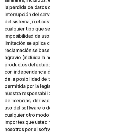
similares, incluidos, entre otros, la pérdida de beneficios,
la pérdida de datos o de fondo de comercio, la
interrupción del servicio, los daños informáticos o fallos
del sistema, o el coste de servicios sustitutos de
cualquier tipo que se deriven del uso o de la
imposibilidad de uso del software o de los servicios. Esta
limitación se aplica con independencia de que su
reclamación se base en una garantía, un contrato, un
agravio (incluida la negligencia), la responsabilidad por
productos defectuosos o cualquier otra teoría legal, y
con independencia de que Gen haya sido advertida o no
de la posibilidad de tales daños. En la máxima medida
permitida por la legislación aplicable, en ningún caso
nuestra responsabilidad total o la de nuestros emisores
de licencias, derivada del uso o de la imposibilidad de
uso del software o de los servicios, o relacionada de
cualquier otro modo con estas condiciones, superará los
importes que usted haya pagado o deba pagar a
nosotros por el software o los servicios aplicables