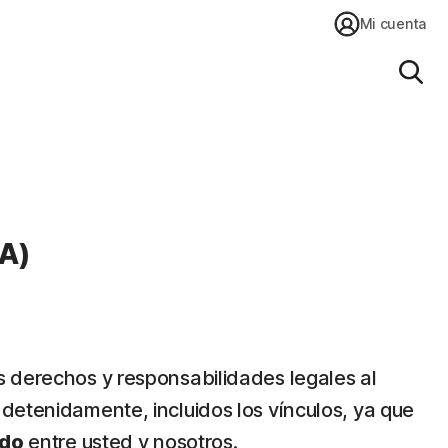
Mi cuenta
Busc
SA)
s derechos y responsabilidades legales al
detenidamente, incluidos los vínculos, ya que
rdo
entre usted y nosotros.