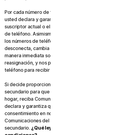
Por cada número de teléfono que nos proporcione,
usted declara y garantiza expresamente que es el
suscriptor actual o el usuario habitual de dicho número
de teléfono. Asimismo, usted acepta que, si alguno de
los números de teléfono que nos haya proporcionado se
desconecta, cambia o se reasigna, nos informará de
manera inmediata sobre dicha desconexión, cambio o
reasignación, y nos proporcionará un nuevo número de
teléfono para recibir Comunicaciones del Servicio.
Si decide proporcionar un número de teléfono
secundario para que otra persona, o un miembro de su
hogar, reciba Comunicaciones del Servicio, usted
declara y garantiza que está autorizado a otorgar el
consentimiento en nombre de dicha persona para recibir
Comunicaciones del Servicio en el número de teléfono
secundario.
¿Qué leyes de qué país se aplican a estas