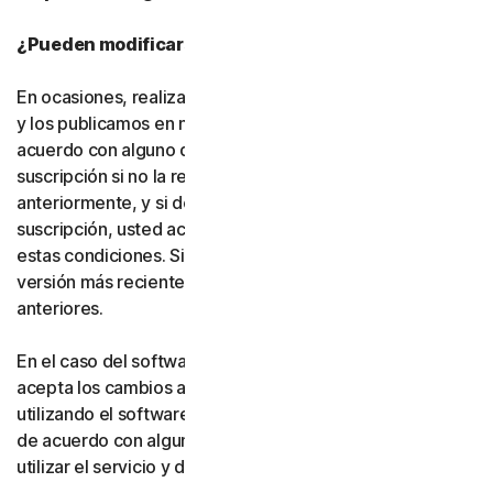
¿Pueden modificarse estas condiciones?
En ocasiones, realizamos cambios en estas condiciones
y los publicamos en nuestro sitio web. Si no está de
acuerdo con alguno de los cambios, puede no finalizar la
suscripción si no la renueva, según lo indicado
anteriormente, y si desinstala el software. Si renueva su
suscripción, usted acepta la versión más reciente de
estas condiciones. Si ha aceptado más de una versión, la
versión más reciente sustituirá a todas las versiones
anteriores.
En el caso del software y los servicios gratuitos, usted
acepta los cambios a estas condiciones al continuar
utilizando el software y los servicios gratuitos. Si no está
de acuerdo con alguno de los cambios, debe dejar de
utilizar el servicio y desinstalar el software gratuito.