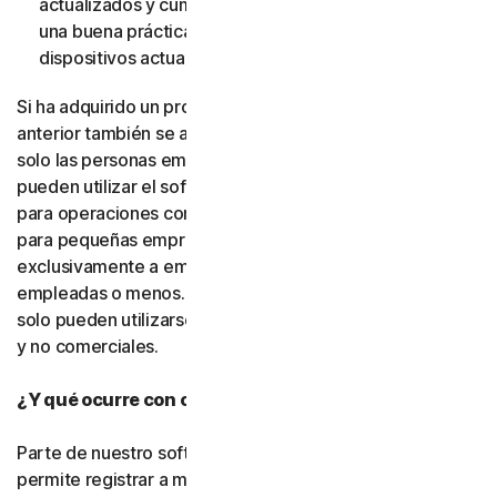
actualizados y cumplan dichos requisitos. (También es
una buena práctica de seguridad mantener sus
dispositivos actualizados).
Si ha adquirido un producto para pequeñas empresas, lo
anterior también se aplica. La única diferencia es que
solo las personas empleadas por la pequeña empresa
pueden utilizar el software y los servicios, y únicamente
para operaciones comerciales internas. Nuestras ofertas
para pequeñas empresas se conceden bajo licencia
exclusivamente a empresas con cincuenta personas
empleadas o menos. Los productos para consumidores
solo pueden utilizarse con fines personales, domésticos
y no comerciales.
¿Y qué ocurre con otras personas?
Parte de nuestro software o de nuestros servicios le
permite registrar a miembros de su familia, personas