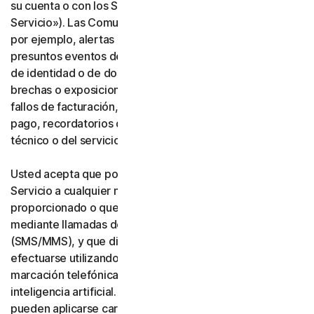
su cuenta o con los Servicios («Comunicaciones del
Servicio»). Las Comunicaciones del Servicio incluyen,
por ejemplo, alertas de identidad o de transacciones,
presuntos eventos de fraude o seguridad, verificación
de identidad o de dos factores, notificaciones de
brechas o exposiciones de datos, notificaciones de
fallos de facturación, actualizaciones de métodos de
pago, recordatorios de renovación y avisos de soporte
técnico o del servicio.
Usted acepta que podamos realizar Comunicaciones del
Servicio a cualquier número de teléfono que nos haya
proporcionado o que nos proporcione en el futuro
mediante llamadas de voz o mensajes de texto
(SMS/MMS), y que dichas llamadas o mensajes puedan
efectuarse utilizando un sistema automático de
marcación telefónica, una voz artificial o pregrabada, o
inteligencia artificial. Usted reconoce y acepta que
pueden aplicarse cargos por mensajería y datos.