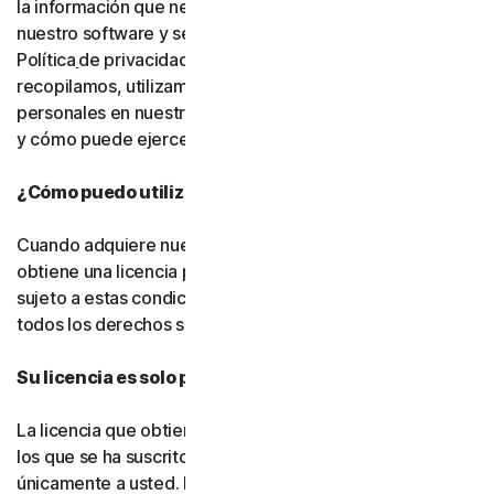
la información que necesitamos para proporcionarle
nuestro software y servicios. Le rogamos que lea nuestra
Política
de privacidad, ya que explica cómo y por qué
recopilamos, utilizamos y compartimos sus datos
personales en nuestros sitios web, productos y servicios,
y cómo puede ejercer sus derechos sobre sus datos.
¿Cómo puedo utilizar el software y los servicios?
Cuando adquiere nuestro software y servicios, solo
obtiene una licencia para utilizarlos con un fin limitado y
sujeto a estas condiciones. Seguimos siendo titulares de
todos los derechos sobre el software y los servicios.
Su licencia es solo para usted:
La licencia que obtiene para el software y los servicios a
los que se ha suscrito le pertenece a usted, y
únicamente a usted. No puede transferir esa licencia a