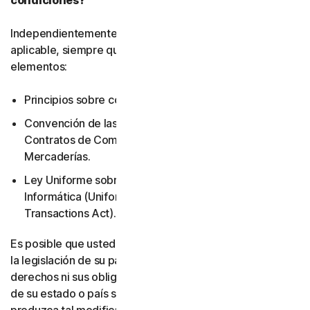
condiciones?
Independientemente de la legislación local que resulte
aplicable, siempre quedarán excluidos los siguientes
elementos:
Principios sobre conflicto de leyes.
Convención de las Naciones Unidas sobre los
Contratos de Compraventa Internacional de
Mercaderías.
Ley Uniforme sobre Transacciones de Información
Informática (Uniform Computer Information
Transactions Act).
Es posible que usted tenga otros derechos en virtud de
la legislación de su país. Este acuerdo no modifica sus
derechos ni sus obligaciones en virtud de la legislación
de su estado o país si dicha legislación no permite que se