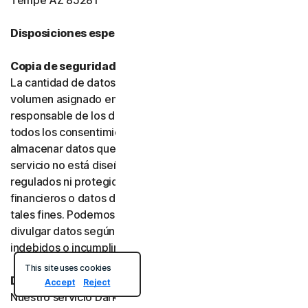
Tempe AZ 85281
Disposiciones específicas del producto:
Copia de seguridad en la nube o en línea
La cantidad de datos que puede almacenar se limita al
volumen asignado en su plan. Usted es el único
responsable de los datos que almacene y debe obtener
todos los consentimientos necesarios antes de
almacenar datos que pertenezcan a terceros. Este
servicio no está diseñado para almacenar datos
regulados ni protegidos, como datos de servicios
financieros o datos de salud, y no debe utilizarse con
tales fines. Podemos supervisar, revisar, conservar y
divulgar datos según lo exija la ley o para investigar usos
indebidos o incumplimientos.
This site uses cookies
Dark Web Monitoring
Accept
Reject
Nuestro servicio Dark Web Monitoring no está disponible