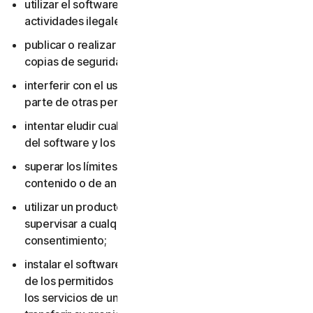
utilizar el software o los servicios para realizar
actividades ilegales;
publicar o realizar copias del software (excepto
copias de seguridad);
interferir con el uso del software o los servicios por
parte de otras personas;
intentar eludir cualquier medida de protección técnica
del software y los servicios;
superar los límites aplicables de almacenamiento de
contenido o de ancho de banda;
utilizar un producto multiusuario para rastrear o
supervisar a cualquier otra persona sin su
consentimiento;
instalar el software o los servicios en más dispositivos
de los permitidos (incluido no eliminar el software o
los servicios de un dispositivo antes de venderlo o