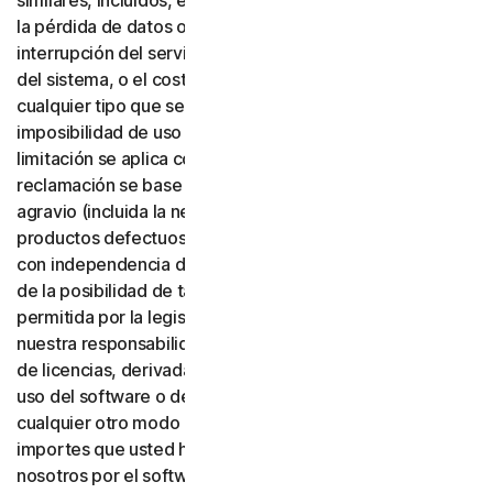
similares, incluidos, entre otros, la pérdida de beneficios,
la pérdida de datos o de fondo de comercio, la
interrupción del servicio, los daños informáticos o fallos
del sistema, o el coste de servicios sustitutos de
cualquier tipo que se deriven del uso o de la
imposibilidad de uso del software o de los servicios. Esta
limitación se aplica con independencia de que su
reclamación se base en una garantía, un contrato, un
agravio (incluida la negligencia), la responsabilidad por
productos defectuosos o cualquier otra teoría legal, y
con independencia de que Gen haya sido advertida o no
de la posibilidad de tales daños. En la máxima medida
permitida por la legislación aplicable, en ningún caso
nuestra responsabilidad total o la de nuestros emisores
de licencias, derivada del uso o de la imposibilidad de
uso del software o de los servicios, o relacionada de
cualquier otro modo con estas condiciones, superará los
importes que usted haya pagado o deba pagar a
nosotros por el software o los servicios aplicables