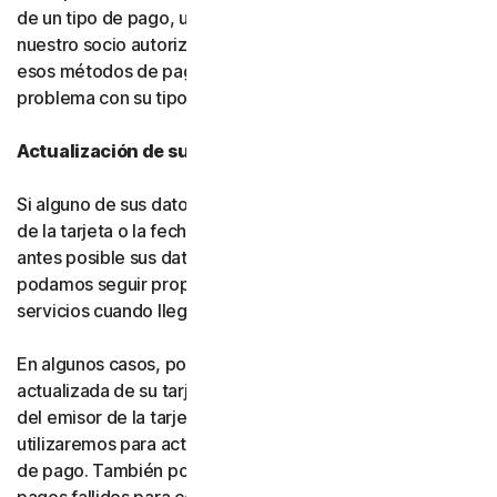
de un tipo de pago, usted nos autoriza a nosotros (o a
nuestro socio autorizado) a cargar automáticamente
esos métodos de pago alternativos si se produce algún
problema con su tipo de pago principal.
Actualización de sus datos de pago
Si alguno de sus datos de pago cambia (como el número
de la tarjeta o la fecha de vencimiento), actualice lo
antes posible sus datos de pago en su cuenta, para que
podamos seguir proporcionándole el software y los
servicios cuando llegue el momento de la renovación.
En algunos casos, podemos recibir información
actualizada de su tarjeta de crédito o débito por parte
del emisor de la tarjeta o de la red de tarjetas, y la
utilizaremos para actualizar automáticamente sus datos
de pago. También podemos volver a intentar procesar