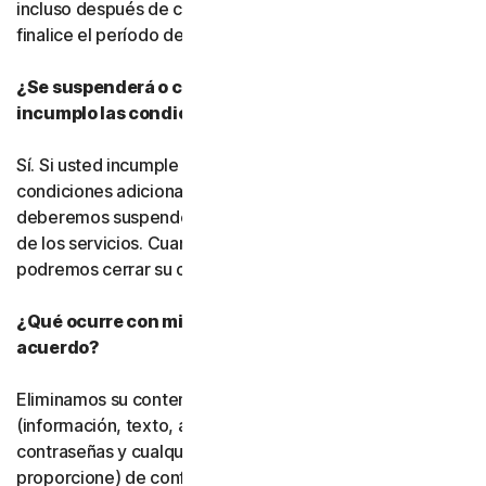
incluso después de cancelar la suscripción, hasta que
finalice el período de suscripción de pago.
¿Se suspenderá o cancelará mi suscripción si
incumplo las condiciones de este acuerdo?
Sí. Si usted incumple este acuerdo o cualquiera de las
condiciones adicionales que resulten aplicables,
deberemos suspender o finalizar su uso del software o
de los servicios. Cuando finalicemos dicho uso, también
podremos cerrar su cuenta.
¿Qué ocurre con mis datos una vez que finaliza este
acuerdo?
Eliminamos su contenido almacenado o respaldado
(información, texto, archivos, vínculos, imágenes,
contraseñas y cualquier otro material que nos
proporcione) de conformidad con nuestras políticas