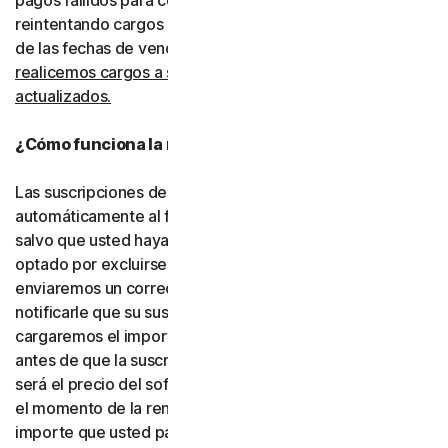
pagos fallidos para completar las transacciones, incluso
reintentando cargos rechazados mediante la extensión
de las fechas de vencimiento.
Usted consiente que
realicemos cargos a su tipo de pago utilizando los datos
actualizados.
¿Cómo funciona la renovación automática?
Las suscripciones de pago se renovarán
automáticamente al finalizar su período de vigencia,
salvo que usted haya decidido no inscribirse o haya
optado por excluirse de la renovación automática. Le
enviaremos un correo electrónico con antelación para
notificarle que su suscripción está próxima a renovarse y
cargaremos el importe a su tipo de pago hasta 35 días
antes de que la suscripción finalice. El importe cargado
será el precio del software o de los servicios vigente en
el momento de la renovación, que puede ser distinto del
importe que usted pagó originalmente. Es su