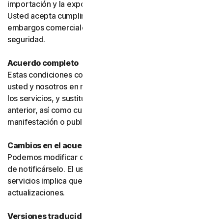
importación y la exportación puedan estar restringidas.
Usted acepta cumplir todas dichas leyes, incluidos los
embargos comerciales, las sanciones y los requisitos de
seguridad.
Acuerdo completo
Estas condiciones constituyen el acuerdo íntegro entre
usted y nosotros en relación con su uso del software y
los servicios, y sustituyen cualquier acuerdo o condición
anterior, así como cualquier otra comunicación,
manifestación o publicidad relacionada con ellos.
Cambios en el acuerdo
Podemos modificar o actualizar el acuerdo sin necesidad
de notificárselo. El uso continuado de los productos o
servicios implica que usted acepta dichos cambios o
actualizaciones.
Versiones traducidas