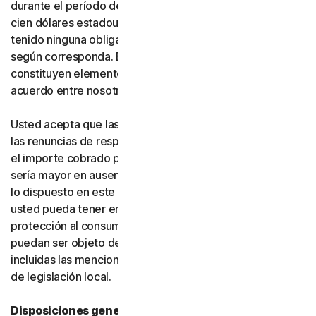
durante el período de suscripción correspondiente, o
cien dólares estadounidenses (100 USD) si usted no ha
tenido ninguna obligación de pago frente a nosotros,
según corresponda. Estas exclusiones y limitaciones
constituyen elementos fundamentales de la base del
acuerdo entre nosotros y usted.
Usted acepta que las limitaciones de responsabilidad y
las renuncias de responsabilidad de esta sección reflejan
el importe cobrado por el software y los servicios, que
sería mayor en ausencia de dichas limitaciones. Nada de
lo dispuesto en este acuerdo limita los derechos que
usted pueda tener en virtud de las leyes vigentes de
protección al consumidor u otras leyes aplicables que no
puedan ser objeto de renuncia en su jurisdicción,
incluidas las mencionadas específicamente en la sección
de legislación local.
Disposiciones generales