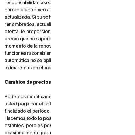
responsabilidad asegurarse de que la dirección de
correo electrónico asociada a su cuenta esté
actualizada. Si su software o servicios han sido
renombrados, actualizados o sustituidos por una nueva
oferta, le proporcionaremos dicha nueva oferta a un
precio que no supere su precio de renovación en el
momento de la renovación, siempre que cuente con
funciones razonablemente comparables. Si la renovación
automática no se aplica en su ubicación, se lo
indicaremos en el momento de la compra.
Cambios de precios
Podemos modificar en cualquier momento el precio que
usted paga por el software o los servicios una vez
finalizado el período introductorio (si corresponde).
Hacemos todo lo posible por mantener nuestros precios
estables, pero es posible que debamos modificarlos
ocasionalmente para incorporar mejoras a los servicios