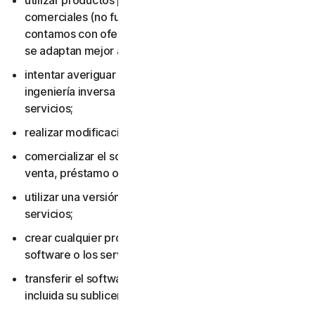
utilizar productos para consumidores con fines
comerciales (no fueron diseñados para ese uso y
contamos con ofertas para pequeñas empresas que
se adaptan mejor al entorno laboral);
intentar averiguar el código fuente, incluso mediante
ingeniería inversa o descompilación del software o los
servicios;
realizar modificaciones en el software o los servicios;
comercializar el software o los servicios, incluidos su
venta, préstamo o alquiler;
utilizar una versión pirateada del software o los
servicios;
crear cualquier producto o servicio basado en el
software o los servicios;
transferir el software o los servicios a otra persona,
incluida su sublicenciamiento o cesión;