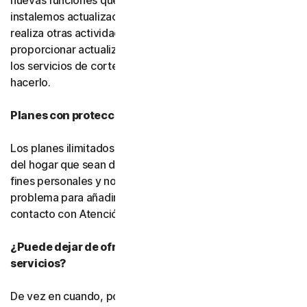
nuevas funciones que desarrollemos, usted acepta que
instalemos actualizaciones en segundo plano mientras
realiza otras actividades. También podemos
proporcionar actualizaciones para el software gratuito y
los servicios de cortesía, pero no estamos obligados a
hacerlo.
Planes con protección ilimitada de dispositivos
Los planes ilimitados cubren únicamente los dispositivos
del hogar que sean de su propiedad y se utilicen para
fines personales y no comerciales. Si tiene algún
problema para añadir un dispositivo, póngase en
contacto con Atención al cliente.
¿Puede dejar de ofrecerse el software o los
servicios?
De vez en cuando, podemos dejar de ofrecer o eliminar