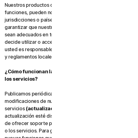
Nuestros productos o servicios, o determinadas
funciones, pueden no estar disponibles en todas las
jurisdicciones o países, y no podemos declarar ni
garantizar que nuestro software, servicios o contenido
sean adecuados en todos los países o jurisdicciones. Si
decide utilizar o acceder a nuestro software o servicios,
usted es responsable de cumplir todas las leyes, normas
y reglamentos locales aplicables.
¿Cómo funcionan las actualizaciones del software y
los servicios?
Publicamos periódicamente mejoras, ampliaciones y
modificaciones de nuestro software y
servicios
(actualizaciones)
. Una vez que una
actualización esté disponible, es posible que dejemos
de ofrecer soporte para la versión anterior del software
o los servicios. Para garantizar que pueda utilizar las