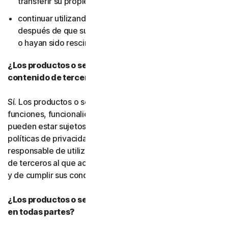
transferir su propiedad); ni
continuar utilizando el software o los servicios
después de que sus derechos de uso hayan expirado
o hayan sido rescindidos.
¿Los productos o servicios incluyen funciones o
contenido de terceros?
Sí. Los productos o servicios pueden incorporar
funciones, funcionalidades o contenido de terceros, que
pueden estar sujetos a condiciones de servicio y
políticas de privacidad de terceros. Usted es
responsable de utilizar correctamente cualquier recurso
de terceros al que acceda a través de nuestros servicios
y de cumplir sus condiciones de servicio.
¿Los productos o servicios de Gen están disponibles
en todas partes?