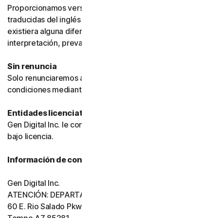
Proporcionamos versiones de estas condiciones
traducidas del inglés únicamente para su comodidad. Si
existiera alguna diferencia de significado o
interpretación, prevalecerá la versión en inglés.
Sin renuncia
Solo renunciaremos a una disposición de estas
condiciones mediante un documento firmado.
Entidades licenciatarias
Gen Digital Inc. le concede el software y los servicios
bajo licencia.
Información de contacto de Gen Digital
Gen Digital Inc.
ATENCIÓN: DEPARTAMENTO LEGAL
60 E. Rio Salado Pkwy, Ste 1000