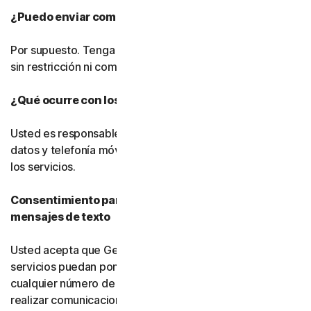
¿Puedo enviar comentarios?
Por supuesto. Tenga en cuenta que podremos utilizarlos
sin restricción ni compensación alguna.
¿Qué ocurre con los cargos por datos?
Usted es responsable de pagar todos los cargos por
datos y telefonía móvil asociados al uso del software y
los servicios.
Consentimiento para llamadas telefónicas y
mensajes de texto
Usted acepta que Gen, sus filiales y sus proveedores de
servicios puedan ponerse en contacto con usted en
cualquier número de teléfono que nos proporcione para
realizar comunicaciones informativas relacionadas con