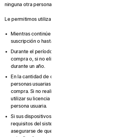
ninguna otra persona.
Le permitimos utilizar su licencia:
Mientras continúe pagando las tarifas aplicables a su
suscripción o hasta que la suscripción finalice.
Durante el período que haya elegido al realizar la
compra o, si no eligió una duración de suscripción,
durante un año.
En la cantidad de dispositivos y para la cantidad de
personas usuarias que haya elegido al realizar la
compra. Si no realizó ninguna elección, solo puede
utilizar su licencia en un dispositivo y para una sola
persona usuaria.
Si sus dispositivos y sistemas operativos cumplen los
requisitos del sistema. Es su responsabilidad
asegurarse de que sus dispositivos se mantengan