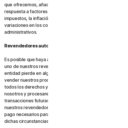
que ofrecemos, añadir nuevas funciones o como
respuesta a factores del mercado, como cambios en los
impuestos, la inflación, las fluctuaciones de divisas o
variaciones en los costos de infraestructura o
administrativos.
Revendedores autorizados
Es posible que haya adquirido su producto a través de
uno de nuestros revendedores autorizados. Si dicha
entidad pierde en algún momento la autorización para
vender nuestros productos, su suscripción (incluidos
todos los derechos y obligaciones) se transferirá a
nosotros y procesaremos directamente las
transacciones futuras. Usted consiente y autoriza a
nuestros revendedores a proporcionarnos los datos de
pago necesarios para procesar las transacciones en
dichas circunstancias.