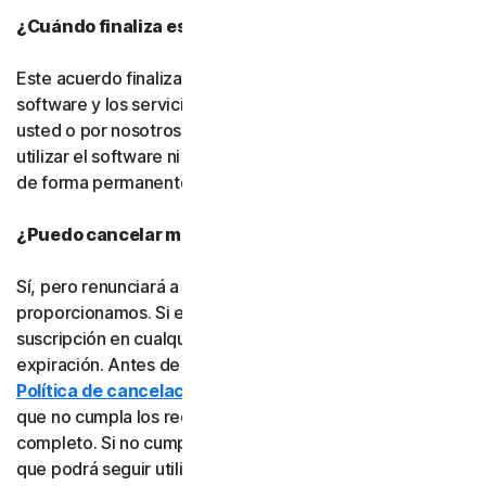
¿Cuándo finaliza este acuerdo?
Este acuerdo finalizará cuando su derecho a acceder al
software y los servicios expire o sea rescindido por
usted o por nosotros. Una vez finalizado, ya no podrá
utilizar el software ni los servicios y deberá eliminarlos
de forma permanente de sus dispositivos.
¿Puedo cancelar mi suscripción?
Sí, pero renunciará a toda la protección en línea que le
proporcionamos. Si está seguro, puede cancelar su
suscripción en cualquier momento antes de su fecha de
expiración. Antes de cancelarla, consulte nuestra
Política de cancelación y reembolso
, ya que es posible
que no cumpla los requisitos para recibir un reembolso
completo. Si no cumple los requisitos, la buena noticia es
que podrá seguir utilizando el software y los servicios