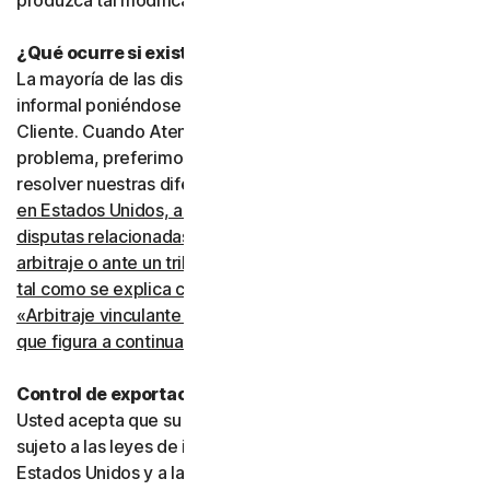
produzca tal modificación.
¿Qué ocurre si existe una disputa?
La mayoría de las disputas pueden resolverse de manera
informal poniéndose en contacto con Atención al
Cliente. Cuando Atención al Cliente no pueda resolver el
problema, preferimos recurrir al arbitraje para intentar
resolver nuestras diferencias.
Sin embargo, si usted vive
en Estados Unidos, acepta resolver todas las
disputas relacionadas con este acuerdo mediante
arbitraje o ante un tribunal de reclamaciones menores,
tal como se explica con más detalle en la sección
«Arbitraje vinculante y renuncia a acciones colectivas»
que figura a continuación
.
Control de exportaciones
Usted acepta que su uso de los Servicios puede estar
sujeto a las leyes de importación y exportación de los
Estados Unidos y a las leyes de otros países en los que la