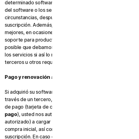
determinado software, servicios o funciones específicas
del software o los servicios. En determinadas
circunstancias, después de hacerlo, no podrá renovar su
suscripción. Además, para poder crear cosas nuevas y
mejores, en ocasiones debemos dejar de ofrecer
soporte para productos más antiguos. También es
posible que debamos modificar funciones del software y
los servicios si así lo requieren plataformas y software de
terceros u otros requisitos fuera de nuestro control.
Pago y renovación automática
Si adquirió su software directamente con nosotros y no a
través de un tercero, cuando nos facilite su información
de pago (tarjeta de crédito o débito u otro
tipo de
pago
), usted nos autoriza a nosotros (o a nuestro socio
autorizado) a cargar en su tipo de pago el importe de la
compra inicial, así como las renovaciones de la
suscripción. En caso de que proporcione y almacene más