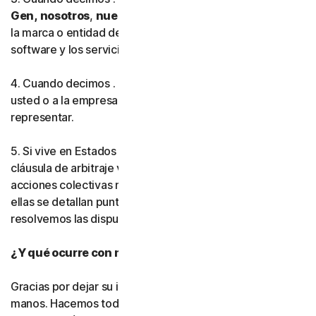
Gen,
nosotros
,
nuestro
o
nos
, esto hace referencia a
la marca o entidad de Gen Digital que proporciona el
software y los servicios en su región.
4. Cuando decimos . .
usted
o
su
, esto hace referencia a
usted o a la empresa o entidad que está autorizado a
representar.
5. Si vive en Estados Unidos, asegúrese de leer nuestra
cláusula de arbitraje vinculante y la renuncia a las
acciones colectivas más adelante en este acuerdo. En
ellas se detallan puntos muy importantes sobre cómo
resolvemos las disputas.
¿Y qué ocurre con mi privacidad?
Gracias por dejar su información personal en nuestras
manos. Hacemos todo lo posible por utilizar únicamente