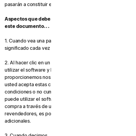
pasarán a constituir el
acuerdo
entre usted y nosotros.
Norton Antivirus Plus
Aspectos que debe tener en cuenta mientras lee
este documento. . .
Norton Mobile Security par
1. Cuando vea una palabra en
negrita
, tendrá el mismo
Norton Mobile Security par
significado cada vez que se utilice en este documento.
Privacidad
2. Al hacer clic en un botón de aceptación, instalar o
utilizar el software y los servicios (ya sea que los
proporcionemos nosotros o uno de nuestros socios),
Norton VPN
usted acepta estas condiciones. Si no acepta las
condiciones o no cumple las normas que establecen, no
Norton AntiTrack
puede utilizar el software ni los servicios. Si realizó la
compra a través de uno de nuestros socios o
Más Norton
revendedores, es posible que se le apliquen condiciones
adicionales.
3. Cuando decimos . .
Gen Digital,