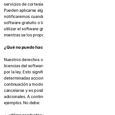
servicios de cortesía, salvo que indiquemos lo contrario.
Pueden aplicarse algunas limitaciones, y se las
notificaremos cuando pongamos a su disposición el
software gratuito o los servicios de cortesía. Puede
utilizar el software gratuito y los servicios de cortesía
mientras se los proporcionemos.
¿Qué no puedo hacer con el software y los servicios?
Nuestros derechos como titulares o emisores de
licencias del software y los servicios están protegidos
por la ley. Esto significa que, si usted realiza
determinadas acciones, como las que se indican a
continuación a modo de ejemplo, su suscripción puede
cancelarse y es posible que debamos adoptar medidas
adicionales. A continuación, se incluyen algunos
ejemplos. No debe: