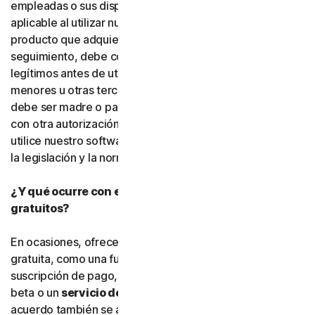
empleadas o sus dispositivos. Debe cumplir la legislación
aplicable al utilizar nuestro software y servicios. Si el
producto que adquiere incluye funciones de
seguimiento, debe contar con el derecho y la autoridad
legítimos antes de utilizarlas para rastrear o supervisar a
menores u otras terceras personas. Esto significa que
debe ser madre o padre, tutor o tutora legal, o contar
con otra autorización legal. Gen Digital exige que usted
utilice nuestro software y servicios de conformidad con
la legislación y la normativa aplicables.
¿Y qué ocurre con el software y los servicios
gratuitos?
En ocasiones, ofrecemos software y servicios de forma
gratuita, como una función adicional dentro de una
suscripción de pago, una versión preliminar, software
beta o un
servicio de cortesía
. Las condiciones de este
acuerdo también se aplican al
software gratuito
y a los