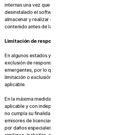
internas una vez que usted haya eliminado o
desinstalado el software. Usted es responsable de
almacenar y realizar copias de seguridad de su
contenido antes de la terminación.
Limitación de responsabilidad
En algunos estados y países no se permite la limitación o
exclusión de responsabilidad por daños fortuitos o
emergentes, por lo que es posible que, en su caso, la
limitación o exclusión establecida a continuación no sea
aplicable.
En la máxima medida permitida por la legislación
aplicable y con independencia de que cualquier recurso
no cumpla su finalidad esencial, ni Gen ni nuestros
emisores de licencias serán responsables frente a usted
por daños especiales, consecuentes, indirectos o