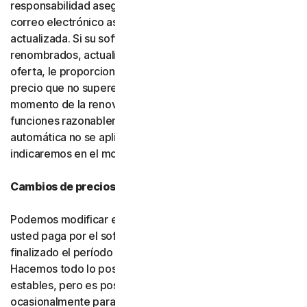
responsabilidad asegurarse de que la dirección de
correo electrónico asociada a su cuenta esté
actualizada. Si su software o servicios han sido
renombrados, actualizados o sustituidos por una nueva
oferta, le proporcionaremos dicha nueva oferta a un
precio que no supere su precio de renovación en el
momento de la renovación, siempre que cuente con
funciones razonablemente comparables. Si la renovación
automática no se aplica en su ubicación, se lo
indicaremos en el momento de la compra.
Cambios de precios
Podemos modificar en cualquier momento el precio que
usted paga por el software o los servicios una vez
finalizado el período introductorio (si corresponde).
Hacemos todo lo posible por mantener nuestros precios
estables, pero es posible que debamos modificarlos
ocasionalmente para incorporar mejoras a los servicios