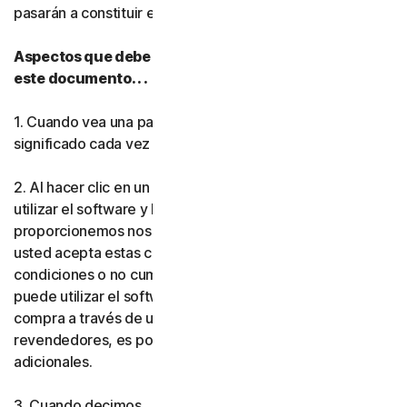
pasarán a constituir el
acuerdo
entre usted y nosotros.
Norton Antivirus Plus
Aspectos que debe tener en cuenta mientras lee
este documento. . .
Norton Mobile Security par
1. Cuando vea una palabra en
negrita
, tendrá el mismo
Norton Mobile Security par
significado cada vez que se utilice en este documento.
Privacidad
2. Al hacer clic en un botón de aceptación, instalar o
utilizar el software y los servicios (ya sea que los
proporcionemos nosotros o uno de nuestros socios),
Norton VPN
usted acepta estas condiciones. Si no acepta las
condiciones o no cumple las normas que establecen, no
Norton AntiTrack
puede utilizar el software ni los servicios. Si realizó la
compra a través de uno de nuestros socios o
Más Norton
revendedores, es posible que se le apliquen condiciones
adicionales.
3. Cuando decimos . .
Gen Digital,