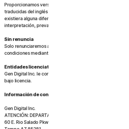
Proporcionamos versiones de estas condiciones
traducidas del inglés únicamente para su comodidad. Si
existiera alguna diferencia de significado o
interpretación, prevalecerá la versión en inglés.
Sin renuncia
Solo renunciaremos a una disposición de estas
condiciones mediante un documento firmado.
Entidades licenciatarias
Gen Digital Inc. le concede el software y los servicios
bajo licencia.
Información de contacto de Gen Digital
Gen Digital Inc.
ATENCIÓN: DEPARTAMENTO LEGAL
60 E. Rio Salado Pkwy, Ste 1000