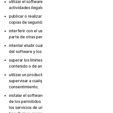
utilizar el software o los servicios para realizar
actividades ilegales;
publicar o realizar copias del software (excepto
copias de seguridad);
interferir con el uso del software o los servicios por
parte de otras personas;
intentar eludir cualquier medida de protección técnica
del software y los servicios;
superar los límites aplicables de almacenamiento de
contenido o de ancho de banda;
utilizar un producto multiusuario para rastrear o
supervisar a cualquier otra persona sin su
consentimiento;
instalar el software o los servicios en más dispositivos
de los permitidos (incluido no eliminar el software o
los servicios de un dispositivo antes de venderlo o