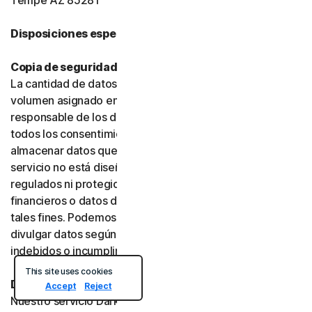
Tempe AZ 85281
Disposiciones específicas del producto:
Copia de seguridad en la nube o en línea
La cantidad de datos que puede almacenar se limita al
volumen asignado en su plan. Usted es el único
responsable de los datos que almacene y debe obtener
todos los consentimientos necesarios antes de
almacenar datos que pertenezcan a terceros. Este
servicio no está diseñado para almacenar datos
regulados ni protegidos, como datos de servicios
financieros o datos de salud, y no debe utilizarse con
tales fines. Podemos supervisar, revisar, conservar y
divulgar datos según lo exija la ley o para investigar usos
indebidos o incumplimientos.
This site uses cookies
Dark Web Monitoring
Accept
Reject
Nuestro servicio Dark Web Monitoring no está disponible