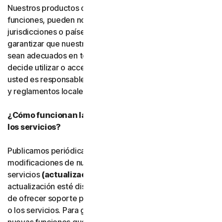
Nuestros productos o servicios, o determinadas
funciones, pueden no estar disponibles en todas las
jurisdicciones o países, y no podemos declarar ni
garantizar que nuestro software, servicios o contenido
sean adecuados en todos los países o jurisdicciones. Si
decide utilizar o acceder a nuestro software o servicios,
usted es responsable de cumplir todas las leyes, normas
y reglamentos locales aplicables.
¿Cómo funcionan las actualizaciones del software y
los servicios?
Publicamos periódicamente mejoras, ampliaciones y
modificaciones de nuestro software y
servicios
(actualizaciones)
. Una vez que una
actualización esté disponible, es posible que dejemos
de ofrecer soporte para la versión anterior del software
o los servicios. Para garantizar que pueda utilizar las