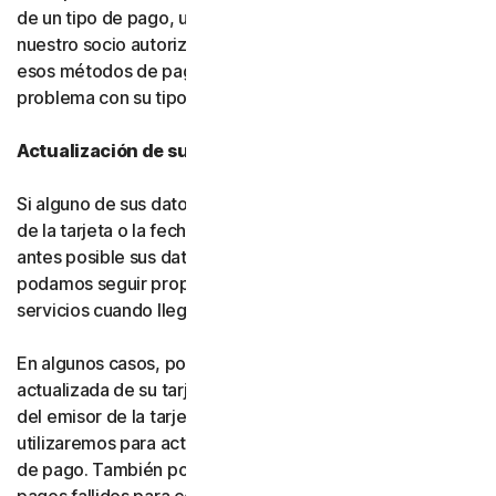
de un tipo de pago, usted nos autoriza a nosotros (o a
nuestro socio autorizado) a cargar automáticamente
esos métodos de pago alternativos si se produce algún
problema con su tipo de pago principal.
Actualización de sus datos de pago
Si alguno de sus datos de pago cambia (como el número
de la tarjeta o la fecha de vencimiento), actualice lo
antes posible sus datos de pago en su cuenta, para que
podamos seguir proporcionándole el software y los
servicios cuando llegue el momento de la renovación.
En algunos casos, podemos recibir información
actualizada de su tarjeta de crédito o débito por parte
del emisor de la tarjeta o de la red de tarjetas, y la
utilizaremos para actualizar automáticamente sus datos
de pago. También podemos volver a intentar procesar