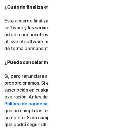
¿Cuándo finaliza este acuerdo?
Este acuerdo finalizará cuando su derecho a acceder al
software y los servicios expire o sea rescindido por
usted o por nosotros. Una vez finalizado, ya no podrá
utilizar el software ni los servicios y deberá eliminarlos
de forma permanente de sus dispositivos.
¿Puedo cancelar mi suscripción?
Sí, pero renunciará a toda la protección en línea que le
proporcionamos. Si está seguro, puede cancelar su
suscripción en cualquier momento antes de su fecha de
expiración. Antes de cancelarla, consulte nuestra
Política de cancelación y reembolso
, ya que es posible
que no cumpla los requisitos para recibir un reembolso
completo. Si no cumple los requisitos, la buena noticia es
que podrá seguir utilizando el software y los servicios