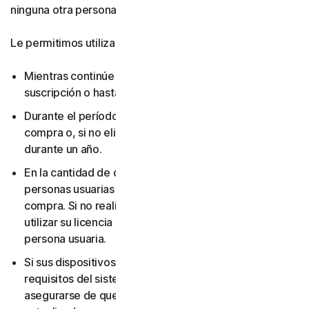
ninguna otra persona.
Le permitimos utilizar su licencia:
Mientras continúe pagando las tarifas aplicables a su
suscripción o hasta que la suscripción finalice.
Durante el período que haya elegido al realizar la
compra o, si no eligió una duración de suscripción,
durante un año.
En la cantidad de dispositivos y para la cantidad de
personas usuarias que haya elegido al realizar la
compra. Si no realizó ninguna elección, solo puede
utilizar su licencia en un dispositivo y para una sola
persona usuaria.
Si sus dispositivos y sistemas operativos cumplen los
requisitos del sistema. Es su responsabilidad
asegurarse de que sus dispositivos se mantengan