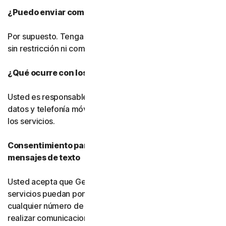
¿Puedo enviar comentarios?
Por supuesto. Tenga en cuenta que podremos utilizarlos
sin restricción ni compensación alguna.
¿Qué ocurre con los cargos por datos?
Usted es responsable de pagar todos los cargos por
datos y telefonía móvil asociados al uso del software y
los servicios.
Consentimiento para llamadas telefónicas y
mensajes de texto
Usted acepta que Gen, sus filiales y sus proveedores de
servicios puedan ponerse en contacto con usted en
cualquier número de teléfono que nos proporcione para
realizar comunicaciones informativas relacionadas con