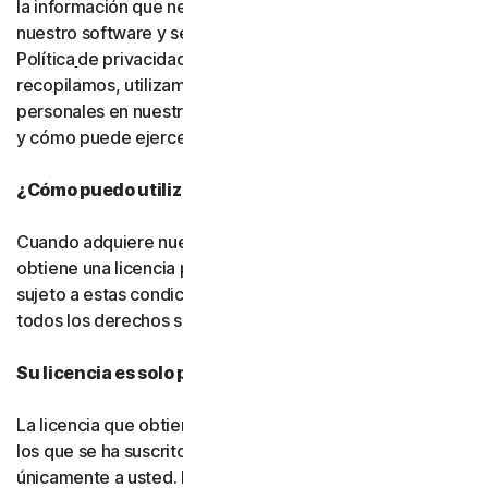
la información que necesitamos para proporcionarle
nuestro software y servicios. Le rogamos que lea nuestra
Política
de privacidad, ya que explica cómo y por qué
recopilamos, utilizamos y compartimos sus datos
personales en nuestros sitios web, productos y servicios,
y cómo puede ejercer sus derechos sobre sus datos.
¿Cómo puedo utilizar el software y los servicios?
Cuando adquiere nuestro software y servicios, solo
obtiene una licencia para utilizarlos con un fin limitado y
sujeto a estas condiciones. Seguimos siendo titulares de
todos los derechos sobre el software y los servicios.
Su licencia es solo para usted:
La licencia que obtiene para el software y los servicios a
los que se ha suscrito le pertenece a usted, y
únicamente a usted. No puede transferir esa licencia a