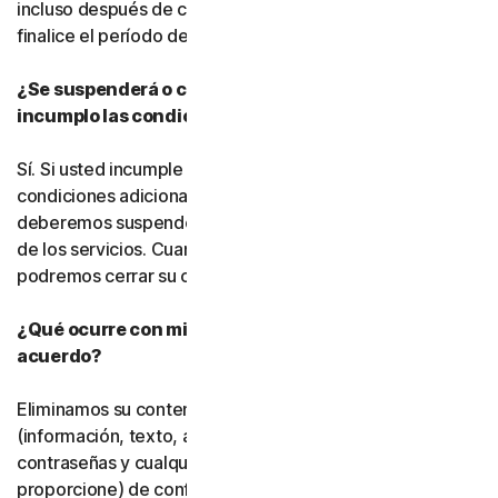
incluso después de cancelar la suscripción, hasta que
finalice el período de suscripción de pago.
¿Se suspenderá o cancelará mi suscripción si
incumplo las condiciones de este acuerdo?
Sí. Si usted incumple este acuerdo o cualquiera de las
condiciones adicionales que resulten aplicables,
deberemos suspender o finalizar su uso del software o
de los servicios. Cuando finalicemos dicho uso, también
podremos cerrar su cuenta.
¿Qué ocurre con mis datos una vez que finaliza este
acuerdo?
Eliminamos su contenido almacenado o respaldado
(información, texto, archivos, vínculos, imágenes,
contraseñas y cualquier otro material que nos
proporcione) de conformidad con nuestras políticas