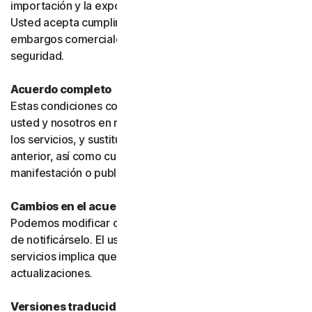
importación y la exportación puedan estar restringidas.
Usted acepta cumplir todas dichas leyes, incluidos los
embargos comerciales, las sanciones y los requisitos de
seguridad.
Acuerdo completo
Estas condiciones constituyen el acuerdo íntegro entre
usted y nosotros en relación con su uso del software y
los servicios, y sustituyen cualquier acuerdo o condición
anterior, así como cualquier otra comunicación,
manifestación o publicidad relacionada con ellos.
Cambios en el acuerdo
Podemos modificar o actualizar el acuerdo sin necesidad
de notificárselo. El uso continuado de los productos o
servicios implica que usted acepta dichos cambios o
actualizaciones.
Versiones traducidas