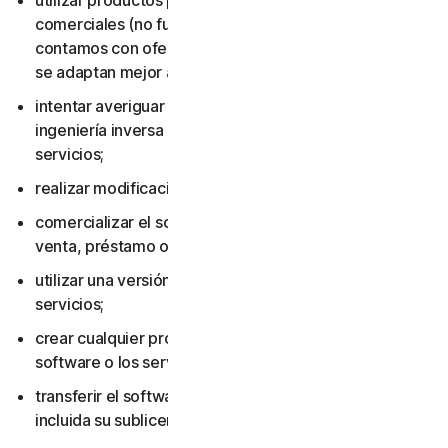
utilizar productos para consumidores con fines
comerciales (no fueron diseñados para ese uso y
contamos con ofertas para pequeñas empresas que
se adaptan mejor al entorno laboral);
intentar averiguar el código fuente, incluso mediante
ingeniería inversa o descompilación del software o los
servicios;
realizar modificaciones en el software o los servicios;
comercializar el software o los servicios, incluidos su
venta, préstamo o alquiler;
utilizar una versión pirateada del software o los
servicios;
crear cualquier producto o servicio basado en el
software o los servicios;
transferir el software o los servicios a otra persona,
incluida su sublicenciamiento o cesión;