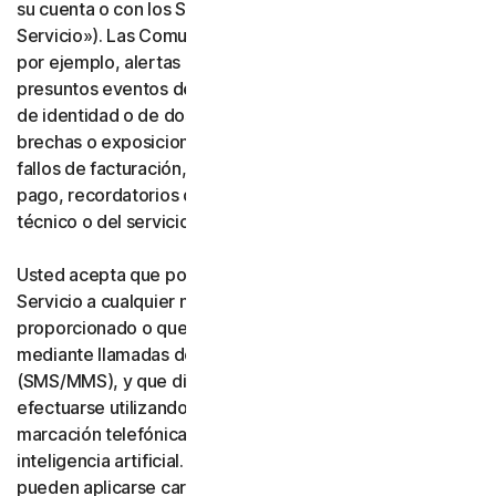
su cuenta o con los Servicios («Comunicaciones del
Servicio»). Las Comunicaciones del Servicio incluyen,
por ejemplo, alertas de identidad o de transacciones,
presuntos eventos de fraude o seguridad, verificación
de identidad o de dos factores, notificaciones de
brechas o exposiciones de datos, notificaciones de
fallos de facturación, actualizaciones de métodos de
pago, recordatorios de renovación y avisos de soporte
técnico o del servicio.
Usted acepta que podamos realizar Comunicaciones del
Servicio a cualquier número de teléfono que nos haya
proporcionado o que nos proporcione en el futuro
mediante llamadas de voz o mensajes de texto
(SMS/MMS), y que dichas llamadas o mensajes puedan
efectuarse utilizando un sistema automático de
marcación telefónica, una voz artificial o pregrabada, o
inteligencia artificial. Usted reconoce y acepta que
pueden aplicarse cargos por mensajería y datos.