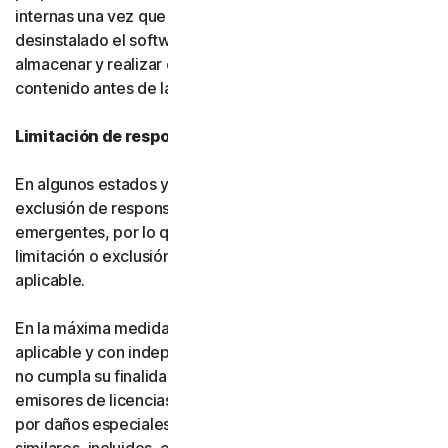
internas una vez que usted haya eliminado o
desinstalado el software. Usted es responsable de
almacenar y realizar copias de seguridad de su
contenido antes de la terminación.
Limitación de responsabilidad
En algunos estados y países no se permite la limitación o
exclusión de responsabilidad por daños fortuitos o
emergentes, por lo que es posible que, en su caso, la
limitación o exclusión establecida a continuación no sea
aplicable.
En la máxima medida permitida por la legislación
aplicable y con independencia de que cualquier recurso
no cumpla su finalidad esencial, ni Gen ni nuestros
emisores de licencias serán responsables frente a usted
por daños especiales, consecuentes, indirectos o