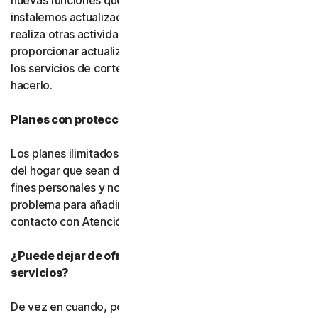
nuevas funciones que desarrollemos, usted acepta que
instalemos actualizaciones en segundo plano mientras
realiza otras actividades. También podemos
proporcionar actualizaciones para el software gratuito y
los servicios de cortesía, pero no estamos obligados a
hacerlo.
Planes con protección ilimitada de dispositivos
Los planes ilimitados cubren únicamente los dispositivos
del hogar que sean de su propiedad y se utilicen para
fines personales y no comerciales. Si tiene algún
problema para añadir un dispositivo, póngase en
contacto con Atención al cliente.
¿Puede dejar de ofrecerse el software o los
servicios?
De vez en cuando, podemos dejar de ofrecer o eliminar