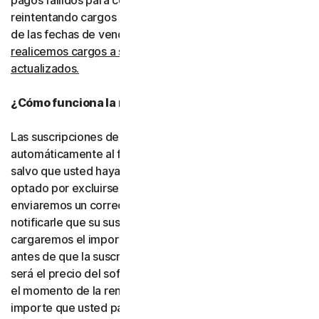
pagos fallidos para completar las transacciones, incluso
reintentando cargos rechazados mediante la extensión
de las fechas de vencimiento.
Usted consiente que
realicemos cargos a su tipo de pago utilizando los datos
actualizados.
¿Cómo funciona la renovación automática?
Las suscripciones de pago se renovarán
automáticamente al finalizar su período de vigencia,
salvo que usted haya decidido no inscribirse o haya
optado por excluirse de la renovación automática. Le
enviaremos un correo electrónico con antelación para
notificarle que su suscripción está próxima a renovarse y
cargaremos el importe a su tipo de pago hasta 35 días
antes de que la suscripción finalice. El importe cargado
será el precio del software o de los servicios vigente en
el momento de la renovación, que puede ser distinto del
importe que usted pagó originalmente. Es su