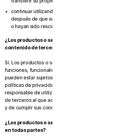
transferir su propiedad); ni
continuar utilizando el software o los servicios
después de que sus derechos de uso hayan expirado
o hayan sido rescindidos.
¿Los productos o servicios incluyen funciones o
contenido de terceros?
Sí. Los productos o servicios pueden incorporar
funciones, funcionalidades o contenido de terceros, que
pueden estar sujetos a condiciones de servicio y
políticas de privacidad de terceros. Usted es
responsable de utilizar correctamente cualquier recurso
de terceros al que acceda a través de nuestros servicios
y de cumplir sus condiciones de servicio.
¿Los productos o servicios de Gen están disponibles
en todas partes?