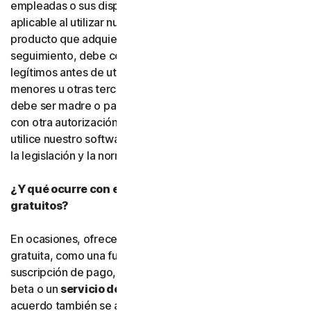
empleadas o sus dispositivos. Debe cumplir la legislación
aplicable al utilizar nuestro software y servicios. Si el
producto que adquiere incluye funciones de
seguimiento, debe contar con el derecho y la autoridad
legítimos antes de utilizarlas para rastrear o supervisar a
menores u otras terceras personas. Esto significa que
debe ser madre o padre, tutor o tutora legal, o contar
con otra autorización legal. Gen Digital exige que usted
utilice nuestro software y servicios de conformidad con
la legislación y la normativa aplicables.
¿Y qué ocurre con el software y los servicios
gratuitos?
En ocasiones, ofrecemos software y servicios de forma
gratuita, como una función adicional dentro de una
suscripción de pago, una versión preliminar, software
beta o un
servicio de cortesía
. Las condiciones de este
acuerdo también se aplican al
software gratuito
y a los