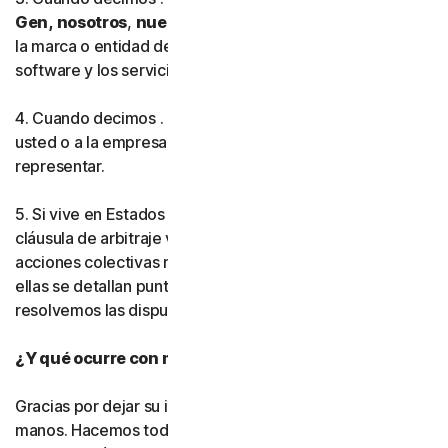
Gen,
nosotros
,
nuestro
o
nos
, esto hace referencia a
la marca o entidad de Gen Digital que proporciona el
software y los servicios en su región.
4. Cuando decimos . .
usted
o
su
, esto hace referencia a
usted o a la empresa o entidad que está autorizado a
representar.
5. Si vive en Estados Unidos, asegúrese de leer nuestra
cláusula de arbitraje vinculante y la renuncia a las
acciones colectivas más adelante en este acuerdo. En
ellas se detallan puntos muy importantes sobre cómo
resolvemos las disputas.
¿Y qué ocurre con mi privacidad?
Gracias por dejar su información personal en nuestras
manos. Hacemos todo lo posible por utilizar únicamente