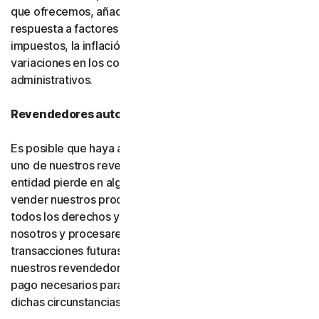
que ofrecemos, añadir nuevas funciones o como
respuesta a factores del mercado, como cambios en los
impuestos, la inflación, las fluctuaciones de divisas o
variaciones en los costos de infraestructura o
administrativos.
Revendedores autorizados
Es posible que haya adquirido su producto a través de
uno de nuestros revendedores autorizados. Si dicha
entidad pierde en algún momento la autorización para
vender nuestros productos, su suscripción (incluidos
todos los derechos y obligaciones) se transferirá a
nosotros y procesaremos directamente las
transacciones futuras. Usted consiente y autoriza a
nuestros revendedores a proporcionarnos los datos de
pago necesarios para procesar las transacciones en
dichas circunstancias.