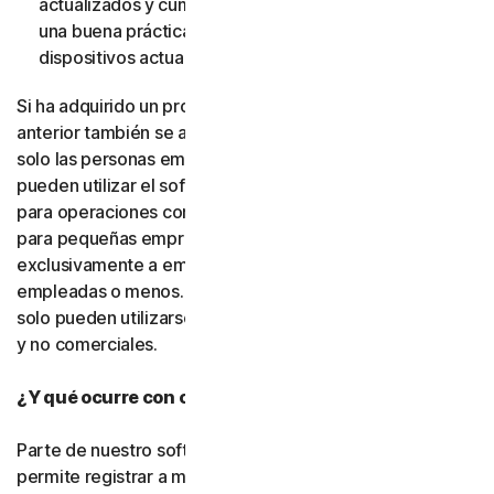
actualizados y cumplan dichos requisitos. (También es
una buena práctica de seguridad mantener sus
dispositivos actualizados).
Si ha adquirido un producto para pequeñas empresas, lo
anterior también se aplica. La única diferencia es que
solo las personas empleadas por la pequeña empresa
pueden utilizar el software y los servicios, y únicamente
para operaciones comerciales internas. Nuestras ofertas
para pequeñas empresas se conceden bajo licencia
exclusivamente a empresas con cincuenta personas
empleadas o menos. Los productos para consumidores
solo pueden utilizarse con fines personales, domésticos
y no comerciales.
¿Y qué ocurre con otras personas?
Parte de nuestro software o de nuestros servicios le
permite registrar a miembros de su familia, personas