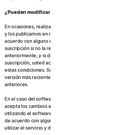
¿Pueden modificarse estas condiciones?
En ocasiones, realizamos cambios en estas condiciones
y los publicamos en nuestro sitio web. Si no está de
acuerdo con alguno de los cambios, puede no finalizar la
suscripción si no la renueva, según lo indicado
anteriormente, y si desinstala el software. Si renueva su
suscripción, usted acepta la versión más reciente de
estas condiciones. Si ha aceptado más de una versión, la
versión más reciente sustituirá a todas las versiones
anteriores.
En el caso del software y los servicios gratuitos, usted
acepta los cambios a estas condiciones al continuar
utilizando el software y los servicios gratuitos. Si no está
de acuerdo con alguno de los cambios, debe dejar de
utilizar el servicio y desinstalar el software gratuito.