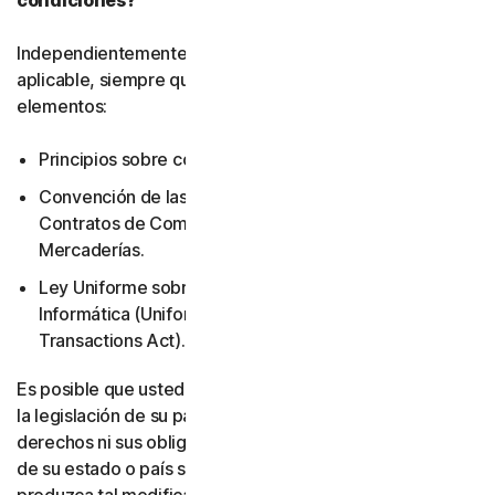
condiciones?
Independientemente de la legislación local que resulte
aplicable, siempre quedarán excluidos los siguientes
elementos:
Principios sobre conflicto de leyes.
Convención de las Naciones Unidas sobre los
Contratos de Compraventa Internacional de
Mercaderías.
Ley Uniforme sobre Transacciones de Información
Informática (Uniform Computer Information
Transactions Act).
Es posible que usted tenga otros derechos en virtud de
la legislación de su país. Este acuerdo no modifica sus
derechos ni sus obligaciones en virtud de la legislación
de su estado o país si dicha legislación no permite que se