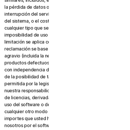
similares, incluidos, entre otros, la pérdida de beneficios,
la pérdida de datos o de fondo de comercio, la
interrupción del servicio, los daños informáticos o fallos
del sistema, o el coste de servicios sustitutos de
cualquier tipo que se deriven del uso o de la
imposibilidad de uso del software o de los servicios. Esta
limitación se aplica con independencia de que su
reclamación se base en una garantía, un contrato, un
agravio (incluida la negligencia), la responsabilidad por
productos defectuosos o cualquier otra teoría legal, y
con independencia de que Gen haya sido advertida o no
de la posibilidad de tales daños. En la máxima medida
permitida por la legislación aplicable, en ningún caso
nuestra responsabilidad total o la de nuestros emisores
de licencias, derivada del uso o de la imposibilidad de
uso del software o de los servicios, o relacionada de
cualquier otro modo con estas condiciones, superará los
importes que usted haya pagado o deba pagar a
nosotros por el software o los servicios aplicables