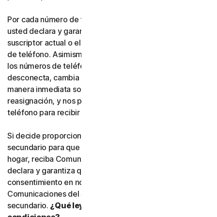
Por cada número de teléfono que nos proporcione,
usted declara y garantiza expresamente que es el
suscriptor actual o el usuario habitual de dicho número
de teléfono. Asimismo, usted acepta que, si alguno de
los números de teléfono que nos haya proporcionado se
desconecta, cambia o se reasigna, nos informará de
manera inmediata sobre dicha desconexión, cambio o
reasignación, y nos proporcionará un nuevo número de
teléfono para recibir Comunicaciones del Servicio.
Si decide proporcionar un número de teléfono
secundario para que otra persona, o un miembro de su
hogar, reciba Comunicaciones del Servicio, usted
declara y garantiza que está autorizado a otorgar el
consentimiento en nombre de dicha persona para recibir
Comunicaciones del Servicio en el número de teléfono
secundario.
¿Qué leyes de qué país se aplican a estas