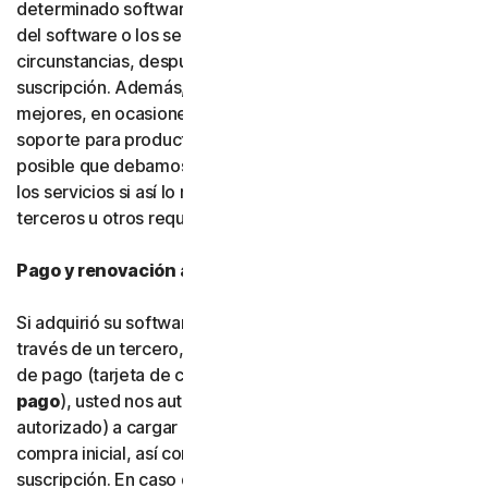
determinado software, servicios o funciones específicas
del software o los servicios. En determinadas
circunstancias, después de hacerlo, no podrá renovar su
suscripción. Además, para poder crear cosas nuevas y
mejores, en ocasiones debemos dejar de ofrecer
soporte para productos más antiguos. También es
posible que debamos modificar funciones del software y
los servicios si así lo requieren plataformas y software de
terceros u otros requisitos fuera de nuestro control.
Pago y renovación automática
Si adquirió su software directamente con nosotros y no a
través de un tercero, cuando nos facilite su información
de pago (tarjeta de crédito o débito u otro
tipo de
pago
), usted nos autoriza a nosotros (o a nuestro socio
autorizado) a cargar en su tipo de pago el importe de la
compra inicial, así como las renovaciones de la
suscripción. En caso de que proporcione y almacene más