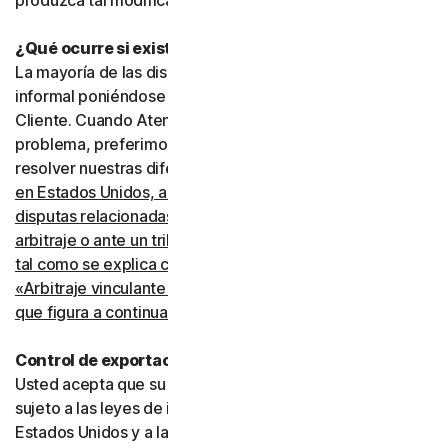
produzca tal modificación.
¿Qué ocurre si existe una disputa?
La mayoría de las disputas pueden resolverse de manera
informal poniéndose en contacto con Atención al
Cliente. Cuando Atención al Cliente no pueda resolver el
problema, preferimos recurrir al arbitraje para intentar
resolver nuestras diferencias.
Sin embargo, si usted vive
en Estados Unidos, acepta resolver todas las
disputas relacionadas con este acuerdo mediante
arbitraje o ante un tribunal de reclamaciones menores,
tal como se explica con más detalle en la sección
«Arbitraje vinculante y renuncia a acciones colectivas»
que figura a continuación
.
Control de exportaciones
Usted acepta que su uso de los Servicios puede estar
sujeto a las leyes de importación y exportación de los
Estados Unidos y a las leyes de otros países en los que la