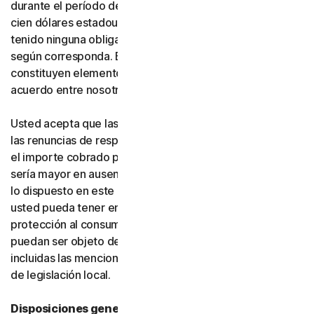
durante el período de suscripción correspondiente, o
cien dólares estadounidenses (100 USD) si usted no ha
tenido ninguna obligación de pago frente a nosotros,
según corresponda. Estas exclusiones y limitaciones
constituyen elementos fundamentales de la base del
acuerdo entre nosotros y usted.
Usted acepta que las limitaciones de responsabilidad y
las renuncias de responsabilidad de esta sección reflejan
el importe cobrado por el software y los servicios, que
sería mayor en ausencia de dichas limitaciones. Nada de
lo dispuesto en este acuerdo limita los derechos que
usted pueda tener en virtud de las leyes vigentes de
protección al consumidor u otras leyes aplicables que no
puedan ser objeto de renuncia en su jurisdicción,
incluidas las mencionadas específicamente en la sección
de legislación local.
Disposiciones generales