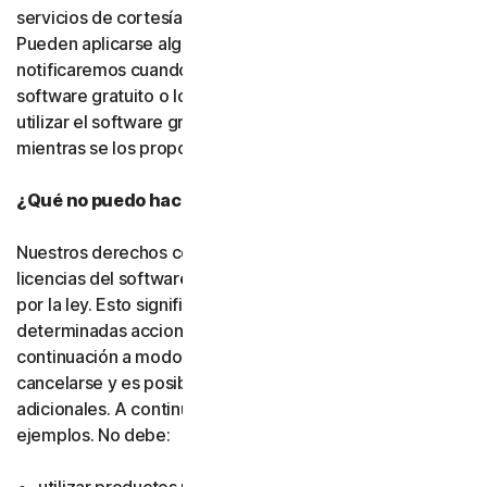
servicios de cortesía, salvo que indiquemos lo contrario.
Pueden aplicarse algunas limitaciones, y se las
notificaremos cuando pongamos a su disposición el
software gratuito o los servicios de cortesía. Puede
utilizar el software gratuito y los servicios de cortesía
mientras se los proporcionemos.
¿Qué no puedo hacer con el software y los servicios?
Nuestros derechos como titulares o emisores de
licencias del software y los servicios están protegidos
por la ley. Esto significa que, si usted realiza
determinadas acciones, como las que se indican a
continuación a modo de ejemplo, su suscripción puede
cancelarse y es posible que debamos adoptar medidas
adicionales. A continuación, se incluyen algunos
ejemplos. No debe: