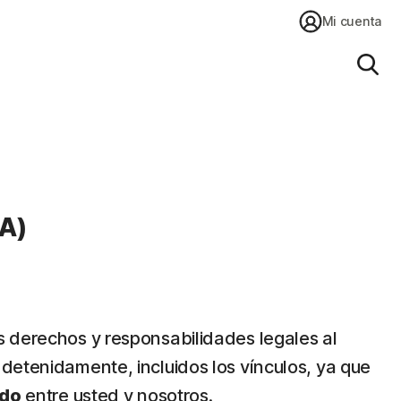
Mi cuenta
Busc
SA)
s derechos y responsabilidades legales al
detenidamente, incluidos los vínculos, ya que
rdo
entre usted y nosotros.