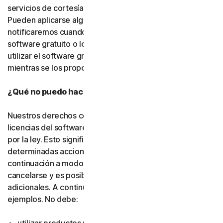
servicios de cortesía, salvo que indiquemos lo contrario.
Pueden aplicarse algunas limitaciones, y se las
notificaremos cuando pongamos a su disposición el
software gratuito o los servicios de cortesía. Puede
utilizar el software gratuito y los servicios de cortesía
mientras se los proporcionemos.
¿Qué no puedo hacer con el software y los servicios?
Nuestros derechos como titulares o emisores de
licencias del software y los servicios están protegidos
por la ley. Esto significa que, si usted realiza
determinadas acciones, como las que se indican a
continuación a modo de ejemplo, su suscripción puede
cancelarse y es posible que debamos adoptar medidas
adicionales. A continuación, se incluyen algunos
ejemplos. No debe: