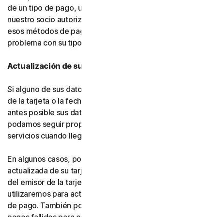
de un tipo de pago, usted nos autoriza a nosotros (o a
nuestro socio autorizado) a cargar automáticamente
esos métodos de pago alternativos si se produce algún
problema con su tipo de pago principal.
Actualización de sus datos de pago
Si alguno de sus datos de pago cambia (como el número
de la tarjeta o la fecha de vencimiento), actualice lo
antes posible sus datos de pago en su cuenta, para que
podamos seguir proporcionándole el software y los
servicios cuando llegue el momento de la renovación.
En algunos casos, podemos recibir información
actualizada de su tarjeta de crédito o débito por parte
del emisor de la tarjeta o de la red de tarjetas, y la
utilizaremos para actualizar automáticamente sus datos
de pago. También podemos volver a intentar procesar