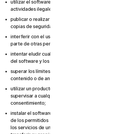
utilizar el software o los servicios para realizar
actividades ilegales;
publicar o realizar copias del software (excepto
copias de seguridad);
interferir con el uso del software o los servicios por
parte de otras personas;
intentar eludir cualquier medida de protección técnica
del software y los servicios;
superar los límites aplicables de almacenamiento de
contenido o de ancho de banda;
utilizar un producto multiusuario para rastrear o
supervisar a cualquier otra persona sin su
consentimiento;
instalar el software o los servicios en más dispositivos
de los permitidos (incluido no eliminar el software o
los servicios de un dispositivo antes de venderlo o