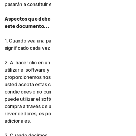
pasarán a constituir el
acuerdo
entre usted y nosotros.
Norton Antivirus Plus
Aspectos que debe tener en cuenta mientras lee
este documento. . .
Norton Mobile Security par
1. Cuando vea una palabra en
negrita
, tendrá el mismo
Norton Mobile Security par
significado cada vez que se utilice en este documento.
Privacidad
2. Al hacer clic en un botón de aceptación, instalar o
utilizar el software y los servicios (ya sea que los
proporcionemos nosotros o uno de nuestros socios),
Norton VPN
usted acepta estas condiciones. Si no acepta las
condiciones o no cumple las normas que establecen, no
Norton AntiTrack
puede utilizar el software ni los servicios. Si realizó la
compra a través de uno de nuestros socios o
Más Norton
revendedores, es posible que se le apliquen condiciones
adicionales.
3. Cuando decimos . .
Gen Digital,