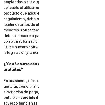
empleadas o sus dispositivos. Debe cumplir la legislación
aplicable al utilizar nuestro software y servicios. Si el
producto que adquiere incluye funciones de
seguimiento, debe contar con el derecho y la autoridad
legítimos antes de utilizarlas para rastrear o supervisar a
menores u otras terceras personas. Esto significa que
debe ser madre o padre, tutor o tutora legal, o contar
con otra autorización legal. Gen Digital exige que usted
utilice nuestro software y servicios de conformidad con
la legislación y la normativa aplicables.
¿Y qué ocurre con el software y los servicios
gratuitos?
En ocasiones, ofrecemos software y servicios de forma
gratuita, como una función adicional dentro de una
suscripción de pago, una versión preliminar, software
beta o un
servicio de cortesía
. Las condiciones de este
acuerdo también se aplican al
software gratuito
y a los