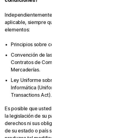
condiciones?
Independientemente de la legislación local que resulte
aplicable, siempre quedarán excluidos los siguientes
elementos:
Principios sobre conflicto de leyes.
Convención de las Naciones Unidas sobre los
Contratos de Compraventa Internacional de
Mercaderías.
Ley Uniforme sobre Transacciones de Información
Informática (Uniform Computer Information
Transactions Act).
Es posible que usted tenga otros derechos en virtud de
la legislación de su país. Este acuerdo no modifica sus
derechos ni sus obligaciones en virtud de la legislación
de su estado o país si dicha legislación no permite que se