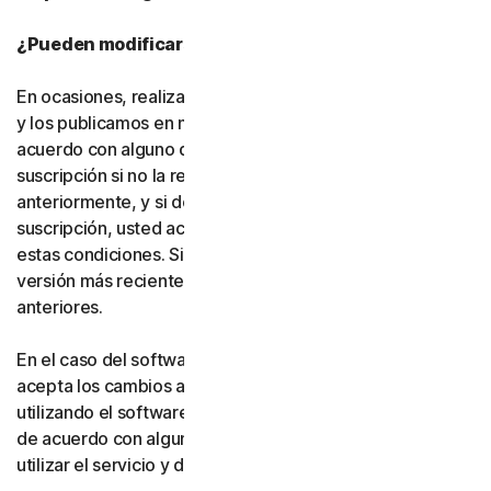
¿Pueden modificarse estas condiciones?
En ocasiones, realizamos cambios en estas condiciones
y los publicamos en nuestro sitio web. Si no está de
acuerdo con alguno de los cambios, puede no finalizar la
suscripción si no la renueva, según lo indicado
anteriormente, y si desinstala el software. Si renueva su
suscripción, usted acepta la versión más reciente de
estas condiciones. Si ha aceptado más de una versión, la
versión más reciente sustituirá a todas las versiones
anteriores.
En el caso del software y los servicios gratuitos, usted
acepta los cambios a estas condiciones al continuar
utilizando el software y los servicios gratuitos. Si no está
de acuerdo con alguno de los cambios, debe dejar de
utilizar el servicio y desinstalar el software gratuito.