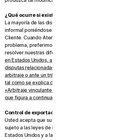
produzca tal modificación.
¿Qué ocurre si existe una disputa?
La mayoría de las disputas pueden resolverse de manera
informal poniéndose en contacto con Atención al
Cliente. Cuando Atención al Cliente no pueda resolver el
problema, preferimos recurrir al arbitraje para intentar
resolver nuestras diferencias.
Sin embargo, si usted vive
en Estados Unidos, acepta resolver todas las
disputas relacionadas con este acuerdo mediante
arbitraje o ante un tribunal de reclamaciones menores,
tal como se explica con más detalle en la sección
«Arbitraje vinculante y renuncia a acciones colectivas»
que figura a continuación
.
Control de exportaciones
Usted acepta que su uso de los Servicios puede estar
sujeto a las leyes de importación y exportación de los
Estados Unidos y a las leyes de otros países en los que la