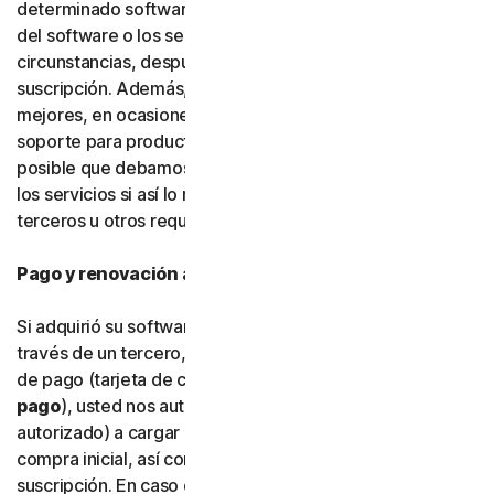
determinado software, servicios o funciones específicas
del software o los servicios. En determinadas
circunstancias, después de hacerlo, no podrá renovar su
suscripción. Además, para poder crear cosas nuevas y
mejores, en ocasiones debemos dejar de ofrecer
soporte para productos más antiguos. También es
posible que debamos modificar funciones del software y
los servicios si así lo requieren plataformas y software de
terceros u otros requisitos fuera de nuestro control.
Pago y renovación automática
Si adquirió su software directamente con nosotros y no a
través de un tercero, cuando nos facilite su información
de pago (tarjeta de crédito o débito u otro
tipo de
pago
), usted nos autoriza a nosotros (o a nuestro socio
autorizado) a cargar en su tipo de pago el importe de la
compra inicial, así como las renovaciones de la
suscripción. En caso de que proporcione y almacene más