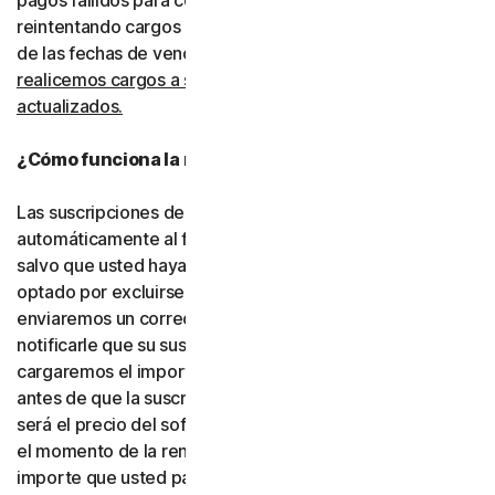
pagos fallidos para completar las transacciones, incluso
reintentando cargos rechazados mediante la extensión
de las fechas de vencimiento.
Usted consiente que
realicemos cargos a su tipo de pago utilizando los datos
actualizados.
¿Cómo funciona la renovación automática?
Las suscripciones de pago se renovarán
automáticamente al finalizar su período de vigencia,
salvo que usted haya decidido no inscribirse o haya
optado por excluirse de la renovación automática. Le
enviaremos un correo electrónico con antelación para
notificarle que su suscripción está próxima a renovarse y
cargaremos el importe a su tipo de pago hasta 35 días
antes de que la suscripción finalice. El importe cargado
será el precio del software o de los servicios vigente en
el momento de la renovación, que puede ser distinto del
importe que usted pagó originalmente. Es su