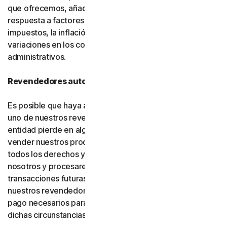
que ofrecemos, añadir nuevas funciones o como
respuesta a factores del mercado, como cambios en los
impuestos, la inflación, las fluctuaciones de divisas o
variaciones en los costos de infraestructura o
administrativos.
Revendedores autorizados
Es posible que haya adquirido su producto a través de
uno de nuestros revendedores autorizados. Si dicha
entidad pierde en algún momento la autorización para
vender nuestros productos, su suscripción (incluidos
todos los derechos y obligaciones) se transferirá a
nosotros y procesaremos directamente las
transacciones futuras. Usted consiente y autoriza a
nuestros revendedores a proporcionarnos los datos de
pago necesarios para procesar las transacciones en
dichas circunstancias.