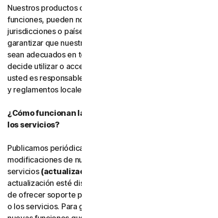
Nuestros productos o servicios, o determinadas
funciones, pueden no estar disponibles en todas las
jurisdicciones o países, y no podemos declarar ni
garantizar que nuestro software, servicios o contenido
sean adecuados en todos los países o jurisdicciones. Si
decide utilizar o acceder a nuestro software o servicios,
usted es responsable de cumplir todas las leyes, normas
y reglamentos locales aplicables.
¿Cómo funcionan las actualizaciones del software y
los servicios?
Publicamos periódicamente mejoras, ampliaciones y
modificaciones de nuestro software y
servicios
(actualizaciones)
. Una vez que una
actualización esté disponible, es posible que dejemos
de ofrecer soporte para la versión anterior del software
o los servicios. Para garantizar que pueda utilizar las