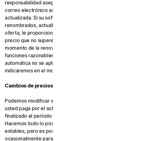
responsabilidad asegurarse de que la dirección de
correo electrónico asociada a su cuenta esté
actualizada. Si su software o servicios han sido
renombrados, actualizados o sustituidos por una nueva
oferta, le proporcionaremos dicha nueva oferta a un
precio que no supere su precio de renovación en el
momento de la renovación, siempre que cuente con
funciones razonablemente comparables. Si la renovación
automática no se aplica en su ubicación, se lo
indicaremos en el momento de la compra.
Cambios de precios
Podemos modificar en cualquier momento el precio que
usted paga por el software o los servicios una vez
finalizado el período introductorio (si corresponde).
Hacemos todo lo posible por mantener nuestros precios
estables, pero es posible que debamos modificarlos
ocasionalmente para incorporar mejoras a los servicios