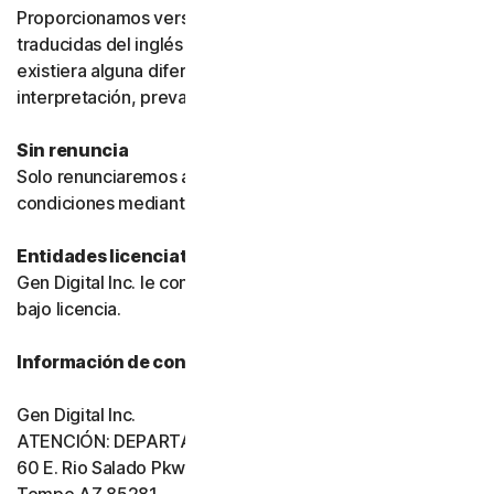
Proporcionamos versiones de estas condiciones
traducidas del inglés únicamente para su comodidad. Si
existiera alguna diferencia de significado o
interpretación, prevalecerá la versión en inglés.
Sin renuncia
Solo renunciaremos a una disposición de estas
condiciones mediante un documento firmado.
Entidades licenciatarias
Gen Digital Inc. le concede el software y los servicios
bajo licencia.
Información de contacto de Gen Digital
Gen Digital Inc.
ATENCIÓN: DEPARTAMENTO LEGAL
60 E. Rio Salado Pkwy, Ste 1000