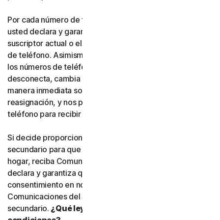
Por cada número de teléfono que nos proporcione,
usted declara y garantiza expresamente que es el
suscriptor actual o el usuario habitual de dicho número
de teléfono. Asimismo, usted acepta que, si alguno de
los números de teléfono que nos haya proporcionado se
desconecta, cambia o se reasigna, nos informará de
manera inmediata sobre dicha desconexión, cambio o
reasignación, y nos proporcionará un nuevo número de
teléfono para recibir Comunicaciones del Servicio.
Si decide proporcionar un número de teléfono
secundario para que otra persona, o un miembro de su
hogar, reciba Comunicaciones del Servicio, usted
declara y garantiza que está autorizado a otorgar el
consentimiento en nombre de dicha persona para recibir
Comunicaciones del Servicio en el número de teléfono
secundario.
¿Qué leyes de qué país se aplican a estas