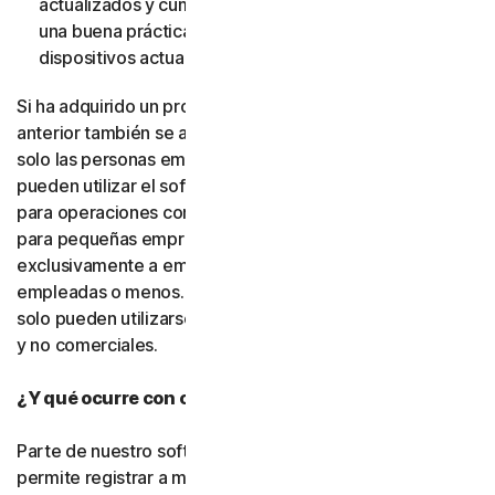
actualizados y cumplan dichos requisitos. (También es
una buena práctica de seguridad mantener sus
dispositivos actualizados).
Si ha adquirido un producto para pequeñas empresas, lo
anterior también se aplica. La única diferencia es que
solo las personas empleadas por la pequeña empresa
pueden utilizar el software y los servicios, y únicamente
para operaciones comerciales internas. Nuestras ofertas
para pequeñas empresas se conceden bajo licencia
exclusivamente a empresas con cincuenta personas
empleadas o menos. Los productos para consumidores
solo pueden utilizarse con fines personales, domésticos
y no comerciales.
¿Y qué ocurre con otras personas?
Parte de nuestro software o de nuestros servicios le
permite registrar a miembros de su familia, personas