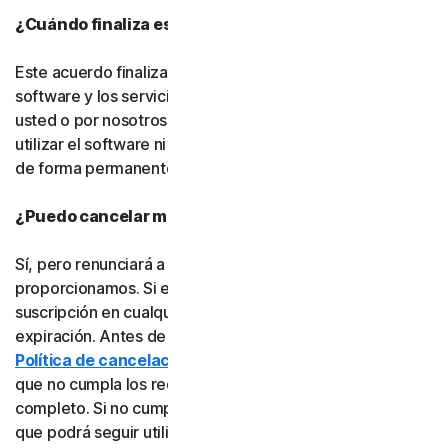
¿Cuándo finaliza este acuerdo?
Este acuerdo finalizará cuando su derecho a acceder al
software y los servicios expire o sea rescindido por
usted o por nosotros. Una vez finalizado, ya no podrá
utilizar el software ni los servicios y deberá eliminarlos
de forma permanente de sus dispositivos.
¿Puedo cancelar mi suscripción?
Sí, pero renunciará a toda la protección en línea que le
proporcionamos. Si está seguro, puede cancelar su
suscripción en cualquier momento antes de su fecha de
expiración. Antes de cancelarla, consulte nuestra
Política de cancelación y reembolso
, ya que es posible
que no cumpla los requisitos para recibir un reembolso
completo. Si no cumple los requisitos, la buena noticia es
que podrá seguir utilizando el software y los servicios