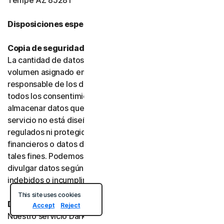
Tempe AZ 85281
Disposiciones específicas del producto:
Copia de seguridad en la nube o en línea
La cantidad de datos que puede almacenar se limita al
volumen asignado en su plan. Usted es el único
responsable de los datos que almacene y debe obtener
todos los consentimientos necesarios antes de
almacenar datos que pertenezcan a terceros. Este
servicio no está diseñado para almacenar datos
regulados ni protegidos, como datos de servicios
financieros o datos de salud, y no debe utilizarse con
tales fines. Podemos supervisar, revisar, conservar y
divulgar datos según lo exija la ley o para investigar usos
indebidos o incumplimientos.
This site uses cookies
Dark Web Monitoring
Accept
Reject
Nuestro servicio Dark Web Monitoring no está disponible