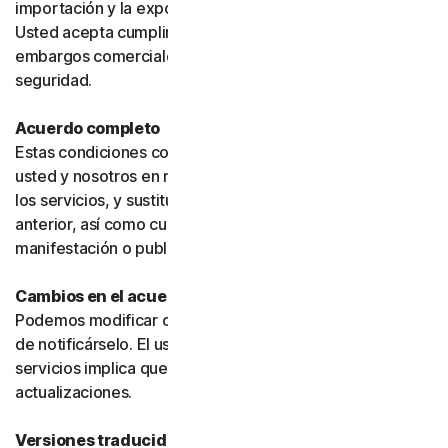
importación y la exportación puedan estar restringidas.
Usted acepta cumplir todas dichas leyes, incluidos los
embargos comerciales, las sanciones y los requisitos de
seguridad.
Acuerdo completo
Estas condiciones constituyen el acuerdo íntegro entre
usted y nosotros en relación con su uso del software y
los servicios, y sustituyen cualquier acuerdo o condición
anterior, así como cualquier otra comunicación,
manifestación o publicidad relacionada con ellos.
Cambios en el acuerdo
Podemos modificar o actualizar el acuerdo sin necesidad
de notificárselo. El uso continuado de los productos o
servicios implica que usted acepta dichos cambios o
actualizaciones.
Versiones traducidas