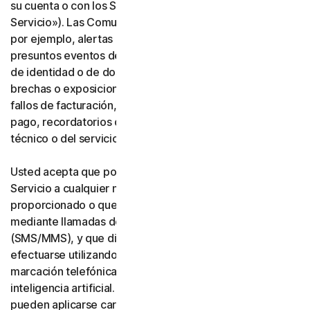
su cuenta o con los Servicios («Comunicaciones del
Servicio»). Las Comunicaciones del Servicio incluyen,
por ejemplo, alertas de identidad o de transacciones,
presuntos eventos de fraude o seguridad, verificación
de identidad o de dos factores, notificaciones de
brechas o exposiciones de datos, notificaciones de
fallos de facturación, actualizaciones de métodos de
pago, recordatorios de renovación y avisos de soporte
técnico o del servicio.
Usted acepta que podamos realizar Comunicaciones del
Servicio a cualquier número de teléfono que nos haya
proporcionado o que nos proporcione en el futuro
mediante llamadas de voz o mensajes de texto
(SMS/MMS), y que dichas llamadas o mensajes puedan
efectuarse utilizando un sistema automático de
marcación telefónica, una voz artificial o pregrabada, o
inteligencia artificial. Usted reconoce y acepta que
pueden aplicarse cargos por mensajería y datos.