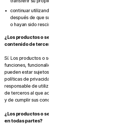
transferir su propiedad); ni
continuar utilizando el software o los servicios
después de que sus derechos de uso hayan expirado
o hayan sido rescindidos.
¿Los productos o servicios incluyen funciones o
contenido de terceros?
Sí. Los productos o servicios pueden incorporar
funciones, funcionalidades o contenido de terceros, que
pueden estar sujetos a condiciones de servicio y
políticas de privacidad de terceros. Usted es
responsable de utilizar correctamente cualquier recurso
de terceros al que acceda a través de nuestros servicios
y de cumplir sus condiciones de servicio.
¿Los productos o servicios de Gen están disponibles
en todas partes?