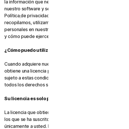
la información que necesitamos para proporcionarle
nuestro software y servicios. Le rogamos que lea nuestra
Política
de privacidad, ya que explica cómo y por qué
recopilamos, utilizamos y compartimos sus datos
personales en nuestros sitios web, productos y servicios,
y cómo puede ejercer sus derechos sobre sus datos.
¿Cómo puedo utilizar el software y los servicios?
Cuando adquiere nuestro software y servicios, solo
obtiene una licencia para utilizarlos con un fin limitado y
sujeto a estas condiciones. Seguimos siendo titulares de
todos los derechos sobre el software y los servicios.
Su licencia es solo para usted:
La licencia que obtiene para el software y los servicios a
los que se ha suscrito le pertenece a usted, y
únicamente a usted. No puede transferir esa licencia a