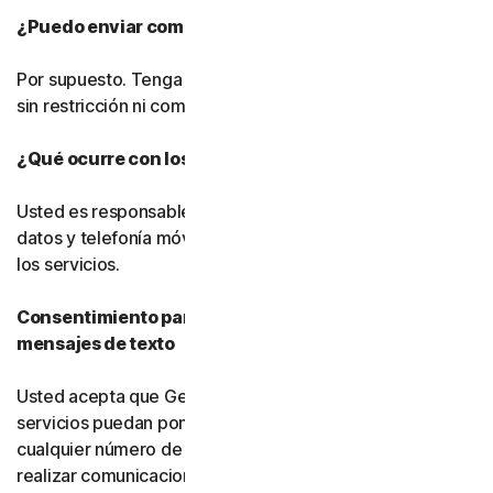
¿Puedo enviar comentarios?
Por supuesto. Tenga en cuenta que podremos utilizarlos
sin restricción ni compensación alguna.
¿Qué ocurre con los cargos por datos?
Usted es responsable de pagar todos los cargos por
datos y telefonía móvil asociados al uso del software y
los servicios.
Consentimiento para llamadas telefónicas y
mensajes de texto
Usted acepta que Gen, sus filiales y sus proveedores de
servicios puedan ponerse en contacto con usted en
cualquier número de teléfono que nos proporcione para
realizar comunicaciones informativas relacionadas con