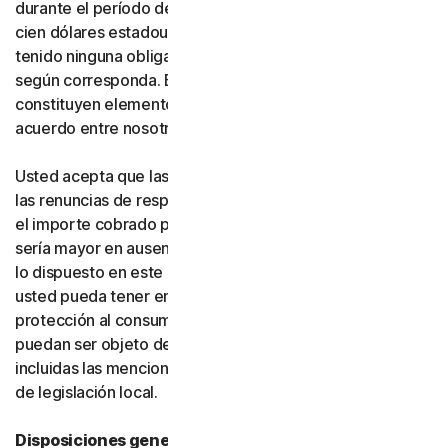
durante el período de suscripción correspondiente, o
cien dólares estadounidenses (100 USD) si usted no ha
tenido ninguna obligación de pago frente a nosotros,
según corresponda. Estas exclusiones y limitaciones
constituyen elementos fundamentales de la base del
acuerdo entre nosotros y usted.
Usted acepta que las limitaciones de responsabilidad y
las renuncias de responsabilidad de esta sección reflejan
el importe cobrado por el software y los servicios, que
sería mayor en ausencia de dichas limitaciones. Nada de
lo dispuesto en este acuerdo limita los derechos que
usted pueda tener en virtud de las leyes vigentes de
protección al consumidor u otras leyes aplicables que no
puedan ser objeto de renuncia en su jurisdicción,
incluidas las mencionadas específicamente en la sección
de legislación local.
Disposiciones generales