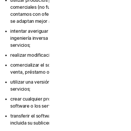
utilizar productos para consumidores con fines
comerciales (no fueron diseñados para ese uso y
contamos con ofertas para pequeñas empresas que
se adaptan mejor al entorno laboral);
intentar averiguar el código fuente, incluso mediante
ingeniería inversa o descompilación del software o los
servicios;
realizar modificaciones en el software o los servicios;
comercializar el software o los servicios, incluidos su
venta, préstamo o alquiler;
utilizar una versión pirateada del software o los
servicios;
crear cualquier producto o servicio basado en el
software o los servicios;
transferir el software o los servicios a otra persona,
incluida su sublicenciamiento o cesión;