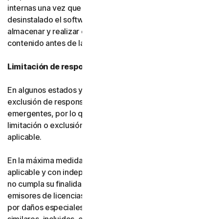
internas una vez que usted haya eliminado o
desinstalado el software. Usted es responsable de
almacenar y realizar copias de seguridad de su
contenido antes de la terminación.
Limitación de responsabilidad
En algunos estados y países no se permite la limitación o
exclusión de responsabilidad por daños fortuitos o
emergentes, por lo que es posible que, en su caso, la
limitación o exclusión establecida a continuación no sea
aplicable.
En la máxima medida permitida por la legislación
aplicable y con independencia de que cualquier recurso
no cumpla su finalidad esencial, ni Gen ni nuestros
emisores de licencias serán responsables frente a usted
por daños especiales, consecuentes, indirectos o