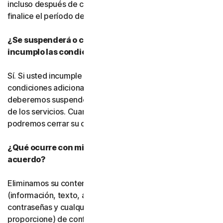
incluso después de cancelar la suscripción, hasta que
finalice el período de suscripción de pago.
¿Se suspenderá o cancelará mi suscripción si
incumplo las condiciones de este acuerdo?
Sí. Si usted incumple este acuerdo o cualquiera de las
condiciones adicionales que resulten aplicables,
deberemos suspender o finalizar su uso del software o
de los servicios. Cuando finalicemos dicho uso, también
podremos cerrar su cuenta.
¿Qué ocurre con mis datos una vez que finaliza este
acuerdo?
Eliminamos su contenido almacenado o respaldado
(información, texto, archivos, vínculos, imágenes,
contraseñas y cualquier otro material que nos
proporcione) de conformidad con nuestras políticas