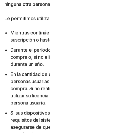
ninguna otra persona.
Le permitimos utilizar su licencia:
Mientras continúe pagando las tarifas aplicables a su
suscripción o hasta que la suscripción finalice.
Durante el período que haya elegido al realizar la
compra o, si no eligió una duración de suscripción,
durante un año.
En la cantidad de dispositivos y para la cantidad de
personas usuarias que haya elegido al realizar la
compra. Si no realizó ninguna elección, solo puede
utilizar su licencia en un dispositivo y para una sola
persona usuaria.
Si sus dispositivos y sistemas operativos cumplen los
requisitos del sistema. Es su responsabilidad
asegurarse de que sus dispositivos se mantengan