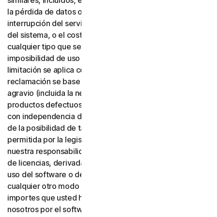
similares, incluidos, entre otros, la pérdida de beneficios,
la pérdida de datos o de fondo de comercio, la
interrupción del servicio, los daños informáticos o fallos
del sistema, o el coste de servicios sustitutos de
cualquier tipo que se deriven del uso o de la
imposibilidad de uso del software o de los servicios. Esta
limitación se aplica con independencia de que su
reclamación se base en una garantía, un contrato, un
agravio (incluida la negligencia), la responsabilidad por
productos defectuosos o cualquier otra teoría legal, y
con independencia de que Gen haya sido advertida o no
de la posibilidad de tales daños. En la máxima medida
permitida por la legislación aplicable, en ningún caso
nuestra responsabilidad total o la de nuestros emisores
de licencias, derivada del uso o de la imposibilidad de
uso del software o de los servicios, o relacionada de
cualquier otro modo con estas condiciones, superará los
importes que usted haya pagado o deba pagar a
nosotros por el software o los servicios aplicables