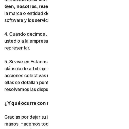
Gen,
nosotros
,
nuestro
o
nos
, esto hace referencia a
la marca o entidad de Gen Digital que proporciona el
software y los servicios en su región.
4. Cuando decimos . .
usted
o
su
, esto hace referencia a
usted o a la empresa o entidad que está autorizado a
representar.
5. Si vive en Estados Unidos, asegúrese de leer nuestra
cláusula de arbitraje vinculante y la renuncia a las
acciones colectivas más adelante en este acuerdo. En
ellas se detallan puntos muy importantes sobre cómo
resolvemos las disputas.
¿Y qué ocurre con mi privacidad?
Gracias por dejar su información personal en nuestras
manos. Hacemos todo lo posible por utilizar únicamente