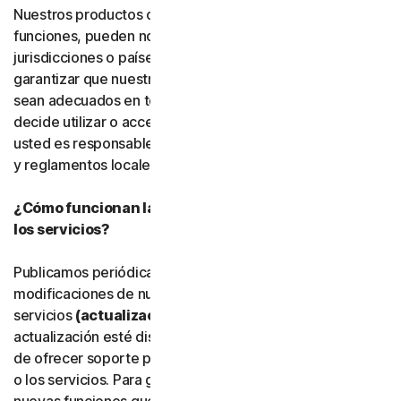
Nuestros productos o servicios, o determinadas
funciones, pueden no estar disponibles en todas las
jurisdicciones o países, y no podemos declarar ni
garantizar que nuestro software, servicios o contenido
sean adecuados en todos los países o jurisdicciones. Si
decide utilizar o acceder a nuestro software o servicios,
usted es responsable de cumplir todas las leyes, normas
y reglamentos locales aplicables.
¿Cómo funcionan las actualizaciones del software y
los servicios?
Publicamos periódicamente mejoras, ampliaciones y
modificaciones de nuestro software y
servicios
(actualizaciones)
. Una vez que una
actualización esté disponible, es posible que dejemos
de ofrecer soporte para la versión anterior del software
o los servicios. Para garantizar que pueda utilizar las