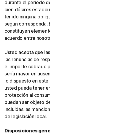
durante el período de suscripción correspondiente, o
cien dólares estadounidenses (100 USD) si usted no ha
tenido ninguna obligación de pago frente a nosotros,
según corresponda. Estas exclusiones y limitaciones
constituyen elementos fundamentales de la base del
acuerdo entre nosotros y usted.
Usted acepta que las limitaciones de responsabilidad y
las renuncias de responsabilidad de esta sección reflejan
el importe cobrado por el software y los servicios, que
sería mayor en ausencia de dichas limitaciones. Nada de
lo dispuesto en este acuerdo limita los derechos que
usted pueda tener en virtud de las leyes vigentes de
protección al consumidor u otras leyes aplicables que no
puedan ser objeto de renuncia en su jurisdicción,
incluidas las mencionadas específicamente en la sección
de legislación local.
Disposiciones generales