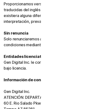
Proporcionamos versiones de estas condiciones
traducidas del inglés únicamente para su comodidad. Si
existiera alguna diferencia de significado o
interpretación, prevalecerá la versión en inglés.
Sin renuncia
Solo renunciaremos a una disposición de estas
condiciones mediante un documento firmado.
Entidades licenciatarias
Gen Digital Inc. le concede el software y los servicios
bajo licencia.
Información de contacto de Gen Digital
Gen Digital Inc.
ATENCIÓN: DEPARTAMENTO LEGAL
60 E. Rio Salado Pkwy, Ste 1000