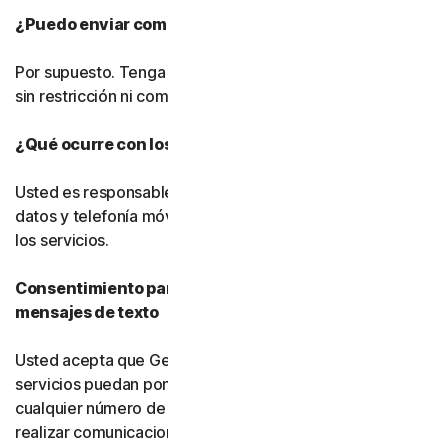
¿Puedo enviar comentarios?
Por supuesto. Tenga en cuenta que podremos utilizarlos
sin restricción ni compensación alguna.
¿Qué ocurre con los cargos por datos?
Usted es responsable de pagar todos los cargos por
datos y telefonía móvil asociados al uso del software y
los servicios.
Consentimiento para llamadas telefónicas y
mensajes de texto
Usted acepta que Gen, sus filiales y sus proveedores de
servicios puedan ponerse en contacto con usted en
cualquier número de teléfono que nos proporcione para
realizar comunicaciones informativas relacionadas con