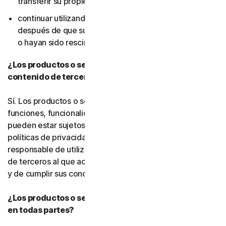
transferir su propiedad); ni
continuar utilizando el software o los servicios
después de que sus derechos de uso hayan expirado
o hayan sido rescindidos.
¿Los productos o servicios incluyen funciones o
contenido de terceros?
Sí. Los productos o servicios pueden incorporar
funciones, funcionalidades o contenido de terceros, que
pueden estar sujetos a condiciones de servicio y
políticas de privacidad de terceros. Usted es
responsable de utilizar correctamente cualquier recurso
de terceros al que acceda a través de nuestros servicios
y de cumplir sus condiciones de servicio.
¿Los productos o servicios de Gen están disponibles
en todas partes?