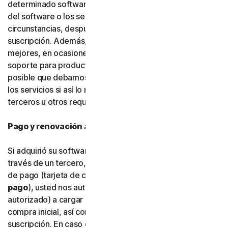
determinado software, servicios o funciones específicas
del software o los servicios. En determinadas
circunstancias, después de hacerlo, no podrá renovar su
suscripción. Además, para poder crear cosas nuevas y
mejores, en ocasiones debemos dejar de ofrecer
soporte para productos más antiguos. También es
posible que debamos modificar funciones del software y
los servicios si así lo requieren plataformas y software de
terceros u otros requisitos fuera de nuestro control.
Pago y renovación automática
Si adquirió su software directamente con nosotros y no a
través de un tercero, cuando nos facilite su información
de pago (tarjeta de crédito o débito u otro
tipo de
pago
), usted nos autoriza a nosotros (o a nuestro socio
autorizado) a cargar en su tipo de pago el importe de la
compra inicial, así como las renovaciones de la
suscripción. En caso de que proporcione y almacene más