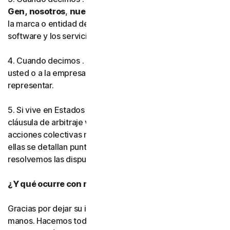
Gen,
nosotros
,
nuestro
o
nos
, esto hace referencia a
la marca o entidad de Gen Digital que proporciona el
software y los servicios en su región.
4. Cuando decimos . .
usted
o
su
, esto hace referencia a
usted o a la empresa o entidad que está autorizado a
representar.
5. Si vive en Estados Unidos, asegúrese de leer nuestra
cláusula de arbitraje vinculante y la renuncia a las
acciones colectivas más adelante en este acuerdo. En
ellas se detallan puntos muy importantes sobre cómo
resolvemos las disputas.
¿Y qué ocurre con mi privacidad?
Gracias por dejar su información personal en nuestras
manos. Hacemos todo lo posible por utilizar únicamente