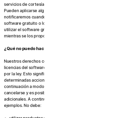
servicios de cortesía, salvo que indiquemos lo contrario.
Pueden aplicarse algunas limitaciones, y se las
notificaremos cuando pongamos a su disposición el
software gratuito o los servicios de cortesía. Puede
utilizar el software gratuito y los servicios de cortesía
mientras se los proporcionemos.
¿Qué no puedo hacer con el software y los servicios?
Nuestros derechos como titulares o emisores de
licencias del software y los servicios están protegidos
por la ley. Esto significa que, si usted realiza
determinadas acciones, como las que se indican a
continuación a modo de ejemplo, su suscripción puede
cancelarse y es posible que debamos adoptar medidas
adicionales. A continuación, se incluyen algunos
ejemplos. No debe: