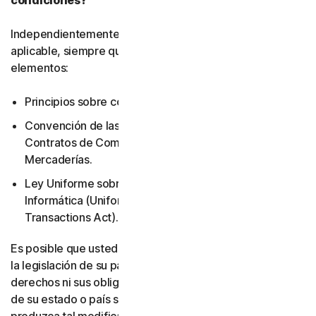
condiciones?
Independientemente de la legislación local que resulte
aplicable, siempre quedarán excluidos los siguientes
elementos:
Principios sobre conflicto de leyes.
Convención de las Naciones Unidas sobre los
Contratos de Compraventa Internacional de
Mercaderías.
Ley Uniforme sobre Transacciones de Información
Informática (Uniform Computer Information
Transactions Act).
Es posible que usted tenga otros derechos en virtud de
la legislación de su país. Este acuerdo no modifica sus
derechos ni sus obligaciones en virtud de la legislación
de su estado o país si dicha legislación no permite que se