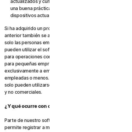
actualizados y cumplan dichos requisitos. (También es
una buena práctica de seguridad mantener sus
dispositivos actualizados).
Si ha adquirido un producto para pequeñas empresas, lo
anterior también se aplica. La única diferencia es que
solo las personas empleadas por la pequeña empresa
pueden utilizar el software y los servicios, y únicamente
para operaciones comerciales internas. Nuestras ofertas
para pequeñas empresas se conceden bajo licencia
exclusivamente a empresas con cincuenta personas
empleadas o menos. Los productos para consumidores
solo pueden utilizarse con fines personales, domésticos
y no comerciales.
¿Y qué ocurre con otras personas?
Parte de nuestro software o de nuestros servicios le
permite registrar a miembros de su familia, personas