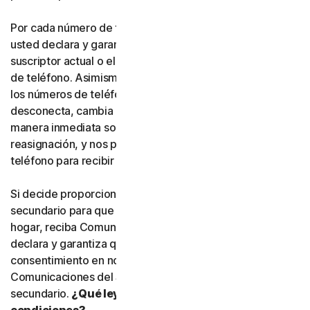
Por cada número de teléfono que nos proporcione,
usted declara y garantiza expresamente que es el
suscriptor actual o el usuario habitual de dicho número
de teléfono. Asimismo, usted acepta que, si alguno de
los números de teléfono que nos haya proporcionado se
desconecta, cambia o se reasigna, nos informará de
manera inmediata sobre dicha desconexión, cambio o
reasignación, y nos proporcionará un nuevo número de
teléfono para recibir Comunicaciones del Servicio.
Si decide proporcionar un número de teléfono
secundario para que otra persona, o un miembro de su
hogar, reciba Comunicaciones del Servicio, usted
declara y garantiza que está autorizado a otorgar el
consentimiento en nombre de dicha persona para recibir
Comunicaciones del Servicio en el número de teléfono
secundario.
¿Qué leyes de qué país se aplican a estas