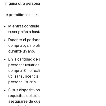
ninguna otra persona.
Le permitimos utilizar su licencia:
Mientras continúe pagando las tarifas aplicables a su
suscripción o hasta que la suscripción finalice.
Durante el período que haya elegido al realizar la
compra o, si no eligió una duración de suscripción,
durante un año.
En la cantidad de dispositivos y para la cantidad de
personas usuarias que haya elegido al realizar la
compra. Si no realizó ninguna elección, solo puede
utilizar su licencia en un dispositivo y para una sola
persona usuaria.
Si sus dispositivos y sistemas operativos cumplen los
requisitos del sistema. Es su responsabilidad
asegurarse de que sus dispositivos se mantengan