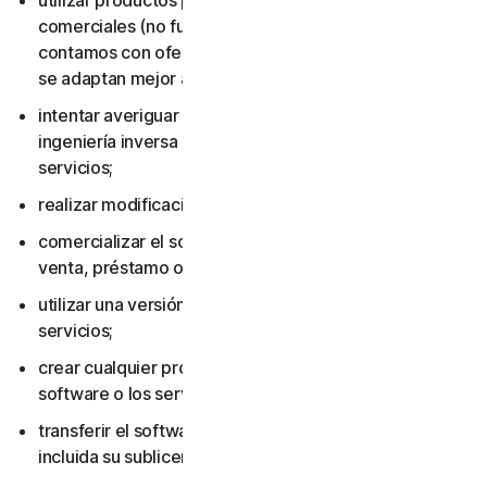
utilizar productos para consumidores con fines
comerciales (no fueron diseñados para ese uso y
contamos con ofertas para pequeñas empresas que
se adaptan mejor al entorno laboral);
intentar averiguar el código fuente, incluso mediante
ingeniería inversa o descompilación del software o los
servicios;
realizar modificaciones en el software o los servicios;
comercializar el software o los servicios, incluidos su
venta, préstamo o alquiler;
utilizar una versión pirateada del software o los
servicios;
crear cualquier producto o servicio basado en el
software o los servicios;
transferir el software o los servicios a otra persona,
incluida su sublicenciamiento o cesión;