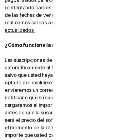
pagos fallidos para completar las transacciones, incluso
reintentando cargos rechazados mediante la extensión
de las fechas de vencimiento.
Usted consiente que
realicemos cargos a su tipo de pago utilizando los datos
actualizados.
¿Cómo funciona la renovación automática?
Las suscripciones de pago se renovarán
automáticamente al finalizar su período de vigencia,
salvo que usted haya decidido no inscribirse o haya
optado por excluirse de la renovación automática. Le
enviaremos un correo electrónico con antelación para
notificarle que su suscripción está próxima a renovarse y
cargaremos el importe a su tipo de pago hasta 35 días
antes de que la suscripción finalice. El importe cargado
será el precio del software o de los servicios vigente en
el momento de la renovación, que puede ser distinto del
importe que usted pagó originalmente. Es su