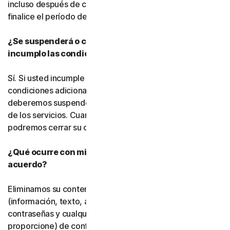
incluso después de cancelar la suscripción, hasta que
finalice el período de suscripción de pago.
¿Se suspenderá o cancelará mi suscripción si
incumplo las condiciones de este acuerdo?
Sí. Si usted incumple este acuerdo o cualquiera de las
condiciones adicionales que resulten aplicables,
deberemos suspender o finalizar su uso del software o
de los servicios. Cuando finalicemos dicho uso, también
podremos cerrar su cuenta.
¿Qué ocurre con mis datos una vez que finaliza este
acuerdo?
Eliminamos su contenido almacenado o respaldado
(información, texto, archivos, vínculos, imágenes,
contraseñas y cualquier otro material que nos
proporcione) de conformidad con nuestras políticas