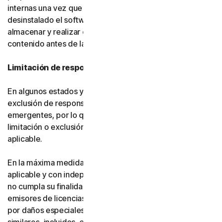
internas una vez que usted haya eliminado o
desinstalado el software. Usted es responsable de
almacenar y realizar copias de seguridad de su
contenido antes de la terminación.
Limitación de responsabilidad
En algunos estados y países no se permite la limitación o
exclusión de responsabilidad por daños fortuitos o
emergentes, por lo que es posible que, en su caso, la
limitación o exclusión establecida a continuación no sea
aplicable.
En la máxima medida permitida por la legislación
aplicable y con independencia de que cualquier recurso
no cumpla su finalidad esencial, ni Gen ni nuestros
emisores de licencias serán responsables frente a usted
por daños especiales, consecuentes, indirectos o