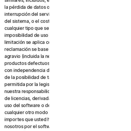
similares, incluidos, entre otros, la pérdida de beneficios,
la pérdida de datos o de fondo de comercio, la
interrupción del servicio, los daños informáticos o fallos
del sistema, o el coste de servicios sustitutos de
cualquier tipo que se deriven del uso o de la
imposibilidad de uso del software o de los servicios. Esta
limitación se aplica con independencia de que su
reclamación se base en una garantía, un contrato, un
agravio (incluida la negligencia), la responsabilidad por
productos defectuosos o cualquier otra teoría legal, y
con independencia de que Gen haya sido advertida o no
de la posibilidad de tales daños. En la máxima medida
permitida por la legislación aplicable, en ningún caso
nuestra responsabilidad total o la de nuestros emisores
de licencias, derivada del uso o de la imposibilidad de
uso del software o de los servicios, o relacionada de
cualquier otro modo con estas condiciones, superará los
importes que usted haya pagado o deba pagar a
nosotros por el software o los servicios aplicables