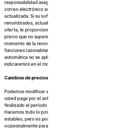
responsabilidad asegurarse de que la dirección de
correo electrónico asociada a su cuenta esté
actualizada. Si su software o servicios han sido
renombrados, actualizados o sustituidos por una nueva
oferta, le proporcionaremos dicha nueva oferta a un
precio que no supere su precio de renovación en el
momento de la renovación, siempre que cuente con
funciones razonablemente comparables. Si la renovación
automática no se aplica en su ubicación, se lo
indicaremos en el momento de la compra.
Cambios de precios
Podemos modificar en cualquier momento el precio que
usted paga por el software o los servicios una vez
finalizado el período introductorio (si corresponde).
Hacemos todo lo posible por mantener nuestros precios
estables, pero es posible que debamos modificarlos
ocasionalmente para incorporar mejoras a los servicios