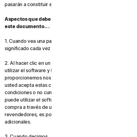
pasarán a constituir el
acuerdo
entre usted y nosotros.
Norton Antivirus Plus
Aspectos que debe tener en cuenta mientras lee
este documento. . .
Norton Mobile Security par
1. Cuando vea una palabra en
negrita
, tendrá el mismo
Norton Mobile Security par
significado cada vez que se utilice en este documento.
Privacidad
2. Al hacer clic en un botón de aceptación, instalar o
utilizar el software y los servicios (ya sea que los
proporcionemos nosotros o uno de nuestros socios),
Norton VPN
usted acepta estas condiciones. Si no acepta las
condiciones o no cumple las normas que establecen, no
Norton AntiTrack
puede utilizar el software ni los servicios. Si realizó la
compra a través de uno de nuestros socios o
Más Norton
revendedores, es posible que se le apliquen condiciones
adicionales.
3. Cuando decimos . .
Gen Digital,