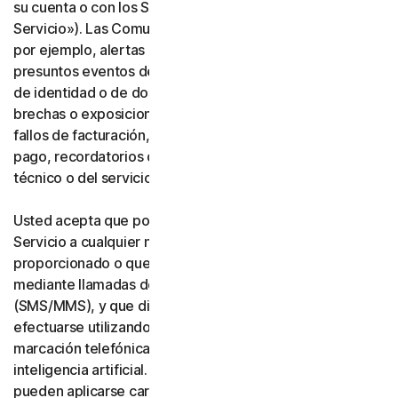
su cuenta o con los Servicios («Comunicaciones del
Servicio»). Las Comunicaciones del Servicio incluyen,
por ejemplo, alertas de identidad o de transacciones,
presuntos eventos de fraude o seguridad, verificación
de identidad o de dos factores, notificaciones de
brechas o exposiciones de datos, notificaciones de
fallos de facturación, actualizaciones de métodos de
pago, recordatorios de renovación y avisos de soporte
técnico o del servicio.
Usted acepta que podamos realizar Comunicaciones del
Servicio a cualquier número de teléfono que nos haya
proporcionado o que nos proporcione en el futuro
mediante llamadas de voz o mensajes de texto
(SMS/MMS), y que dichas llamadas o mensajes puedan
efectuarse utilizando un sistema automático de
marcación telefónica, una voz artificial o pregrabada, o
inteligencia artificial. Usted reconoce y acepta que
pueden aplicarse cargos por mensajería y datos.