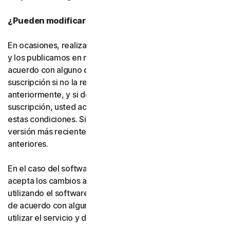
¿Pueden modificarse estas condiciones?
En ocasiones, realizamos cambios en estas condiciones
y los publicamos en nuestro sitio web. Si no está de
acuerdo con alguno de los cambios, puede no finalizar la
suscripción si no la renueva, según lo indicado
anteriormente, y si desinstala el software. Si renueva su
suscripción, usted acepta la versión más reciente de
estas condiciones. Si ha aceptado más de una versión, la
versión más reciente sustituirá a todas las versiones
anteriores.
En el caso del software y los servicios gratuitos, usted
acepta los cambios a estas condiciones al continuar
utilizando el software y los servicios gratuitos. Si no está
de acuerdo con alguno de los cambios, debe dejar de
utilizar el servicio y desinstalar el software gratuito.