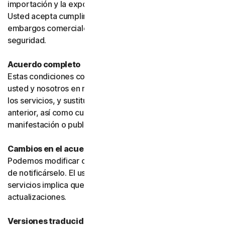
importación y la exportación puedan estar restringidas.
Usted acepta cumplir todas dichas leyes, incluidos los
embargos comerciales, las sanciones y los requisitos de
seguridad.
Acuerdo completo
Estas condiciones constituyen el acuerdo íntegro entre
usted y nosotros en relación con su uso del software y
los servicios, y sustituyen cualquier acuerdo o condición
anterior, así como cualquier otra comunicación,
manifestación o publicidad relacionada con ellos.
Cambios en el acuerdo
Podemos modificar o actualizar el acuerdo sin necesidad
de notificárselo. El uso continuado de los productos o
servicios implica que usted acepta dichos cambios o
actualizaciones.
Versiones traducidas