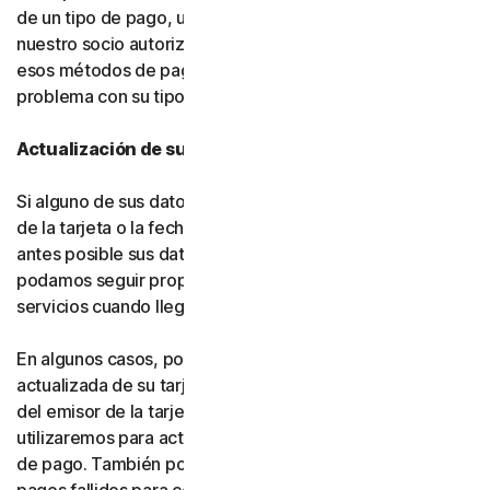
de un tipo de pago, usted nos autoriza a nosotros (o a
nuestro socio autorizado) a cargar automáticamente
esos métodos de pago alternativos si se produce algún
problema con su tipo de pago principal.
Actualización de sus datos de pago
Si alguno de sus datos de pago cambia (como el número
de la tarjeta o la fecha de vencimiento), actualice lo
antes posible sus datos de pago en su cuenta, para que
podamos seguir proporcionándole el software y los
servicios cuando llegue el momento de la renovación.
En algunos casos, podemos recibir información
actualizada de su tarjeta de crédito o débito por parte
del emisor de la tarjeta o de la red de tarjetas, y la
utilizaremos para actualizar automáticamente sus datos
de pago. También podemos volver a intentar procesar