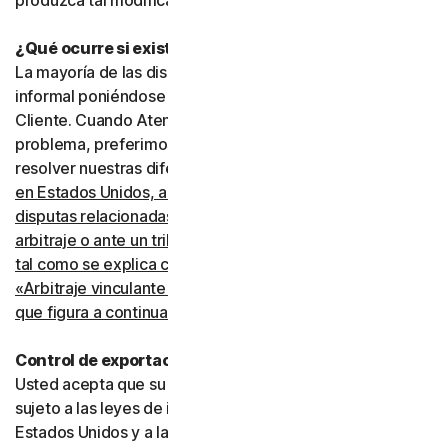
produzca tal modificación.
¿Qué ocurre si existe una disputa?
La mayoría de las disputas pueden resolverse de manera
informal poniéndose en contacto con Atención al
Cliente. Cuando Atención al Cliente no pueda resolver el
problema, preferimos recurrir al arbitraje para intentar
resolver nuestras diferencias.
Sin embargo, si usted vive
en Estados Unidos, acepta resolver todas las
disputas relacionadas con este acuerdo mediante
arbitraje o ante un tribunal de reclamaciones menores,
tal como se explica con más detalle en la sección
«Arbitraje vinculante y renuncia a acciones colectivas»
que figura a continuación
.
Control de exportaciones
Usted acepta que su uso de los Servicios puede estar
sujeto a las leyes de importación y exportación de los
Estados Unidos y a las leyes de otros países en los que la