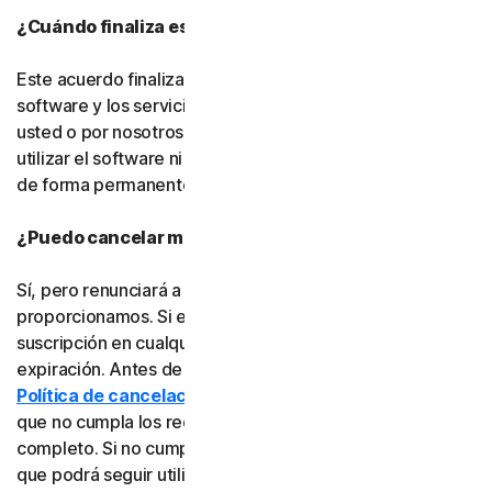
¿Cuándo finaliza este acuerdo?
Este acuerdo finalizará cuando su derecho a acceder al
software y los servicios expire o sea rescindido por
usted o por nosotros. Una vez finalizado, ya no podrá
utilizar el software ni los servicios y deberá eliminarlos
de forma permanente de sus dispositivos.
¿Puedo cancelar mi suscripción?
Sí, pero renunciará a toda la protección en línea que le
proporcionamos. Si está seguro, puede cancelar su
suscripción en cualquier momento antes de su fecha de
expiración. Antes de cancelarla, consulte nuestra
Política de cancelación y reembolso
, ya que es posible
que no cumpla los requisitos para recibir un reembolso
completo. Si no cumple los requisitos, la buena noticia es
que podrá seguir utilizando el software y los servicios