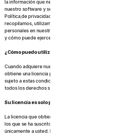
la información que necesitamos para proporcionarle
nuestro software y servicios. Le rogamos que lea nuestra
Política
de privacidad, ya que explica cómo y por qué
recopilamos, utilizamos y compartimos sus datos
personales en nuestros sitios web, productos y servicios,
y cómo puede ejercer sus derechos sobre sus datos.
¿Cómo puedo utilizar el software y los servicios?
Cuando adquiere nuestro software y servicios, solo
obtiene una licencia para utilizarlos con un fin limitado y
sujeto a estas condiciones. Seguimos siendo titulares de
todos los derechos sobre el software y los servicios.
Su licencia es solo para usted:
La licencia que obtiene para el software y los servicios a
los que se ha suscrito le pertenece a usted, y
únicamente a usted. No puede transferir esa licencia a