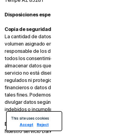
Tempe AZ 85281
Disposiciones específicas del producto:
Copia de seguridad en la nube o en línea
La cantidad de datos que puede almacenar se limita al
volumen asignado en su plan. Usted es el único
responsable de los datos que almacene y debe obtener
todos los consentimientos necesarios antes de
almacenar datos que pertenezcan a terceros. Este
servicio no está diseñado para almacenar datos
regulados ni protegidos, como datos de servicios
financieros o datos de salud, y no debe utilizarse con
tales fines. Podemos supervisar, revisar, conservar y
divulgar datos según lo exija la ley o para investigar usos
indebidos o incumplimientos.
This site uses cookies
Dark Web Monitoring
Accept
Reject
Nuestro servicio Dark Web Monitoring no está disponible