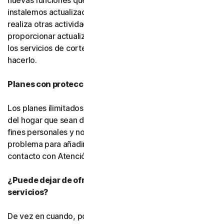
nuevas funciones que desarrollemos, usted acepta que
instalemos actualizaciones en segundo plano mientras
realiza otras actividades. También podemos
proporcionar actualizaciones para el software gratuito y
los servicios de cortesía, pero no estamos obligados a
hacerlo.
Planes con protección ilimitada de dispositivos
Los planes ilimitados cubren únicamente los dispositivos
del hogar que sean de su propiedad y se utilicen para
fines personales y no comerciales. Si tiene algún
problema para añadir un dispositivo, póngase en
contacto con Atención al cliente.
¿Puede dejar de ofrecerse el software o los
servicios?
De vez en cuando, podemos dejar de ofrecer o eliminar