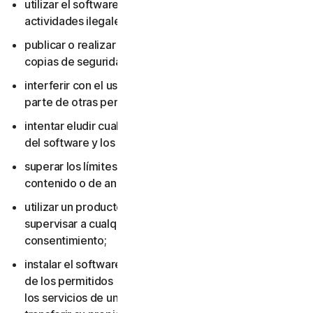
utilizar el software o los servicios para realizar
actividades ilegales;
publicar o realizar copias del software (excepto
copias de seguridad);
interferir con el uso del software o los servicios por
parte de otras personas;
intentar eludir cualquier medida de protección técnica
del software y los servicios;
superar los límites aplicables de almacenamiento de
contenido o de ancho de banda;
utilizar un producto multiusuario para rastrear o
supervisar a cualquier otra persona sin su
consentimiento;
instalar el software o los servicios en más dispositivos
de los permitidos (incluido no eliminar el software o
los servicios de un dispositivo antes de venderlo o