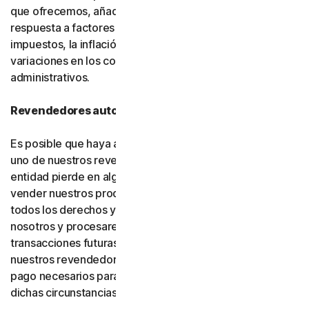
que ofrecemos, añadir nuevas funciones o como
respuesta a factores del mercado, como cambios en los
impuestos, la inflación, las fluctuaciones de divisas o
variaciones en los costos de infraestructura o
administrativos.
Revendedores autorizados
Es posible que haya adquirido su producto a través de
uno de nuestros revendedores autorizados. Si dicha
entidad pierde en algún momento la autorización para
vender nuestros productos, su suscripción (incluidos
todos los derechos y obligaciones) se transferirá a
nosotros y procesaremos directamente las
transacciones futuras. Usted consiente y autoriza a
nuestros revendedores a proporcionarnos los datos de
pago necesarios para procesar las transacciones en
dichas circunstancias.