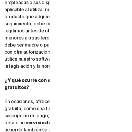
empleadas o sus dispositivos. Debe cumplir la legislación
aplicable al utilizar nuestro software y servicios. Si el
producto que adquiere incluye funciones de
seguimiento, debe contar con el derecho y la autoridad
legítimos antes de utilizarlas para rastrear o supervisar a
menores u otras terceras personas. Esto significa que
debe ser madre o padre, tutor o tutora legal, o contar
con otra autorización legal. Gen Digital exige que usted
utilice nuestro software y servicios de conformidad con
la legislación y la normativa aplicables.
¿Y qué ocurre con el software y los servicios
gratuitos?
En ocasiones, ofrecemos software y servicios de forma
gratuita, como una función adicional dentro de una
suscripción de pago, una versión preliminar, software
beta o un
servicio de cortesía
. Las condiciones de este
acuerdo también se aplican al
software gratuito
y a los