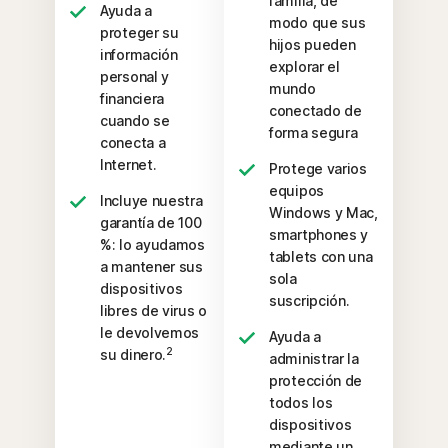
familia, de
Ayuda a
modo que sus
proteger su
hijos pueden
información
explorar el
personal y
mundo
financiera
conectado de
cuando se
forma segura
conecta a
Internet.
Protege varios
equipos
Incluye nuestra
Windows y Mac,
garantía de 100
smartphones y
%: lo ayudamos
tablets con una
a mantener sus
sola
dispositivos
suscripción.
libres de virus o
le devolvemos
Ayuda a
2
su dinero.
administrar la
protección de
todos los
dispositivos
mediante un