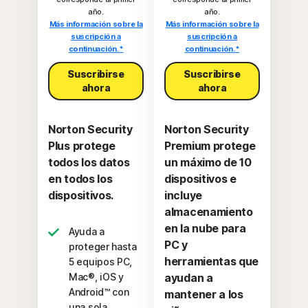
año.
año.
Más información sobre la
Más información sobre la
suscripción a
suscripción a
continuación.*
continuación.*
Suscribirse
Suscribirse
ahora
ahora
Norton Security
Norton Security
Plus protege
Premium protege
todos los datos
un máximo de 10
en todos los
dispositivos e
dispositivos.
incluye
almacenamiento
en la nube para
Ayuda a
PC y
proteger hasta
herramientas que
5 equipos PC,
Mac®, iOS y
ayudan a
Android™ con
mantener a los
una sola