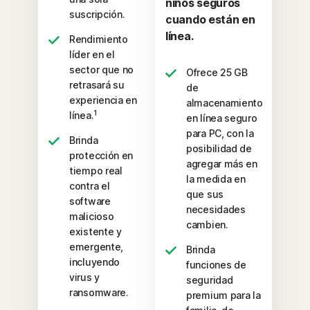
niños seguros
suscripción.
cuando están en
línea.
Rendimiento
líder en el
sector que no
Ofrece 25 GB
retrasará su
de
experiencia en
almacenamiento
1
línea.
en línea seguro
para PC, con la
Brinda
posibilidad de
protección en
agregar más en
tiempo real
la medida en
contra el
que sus
software
necesidades
malicioso
cambien.
existente y
emergente,
Brinda
incluyendo
funciones de
virus y
seguridad
ransomware.
premium para la