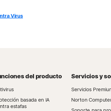
ntra Virus
unciones del producto
Servicios y s
tivirus
Servicios Premiu
otección basada en IA
Norton Compute
ntra estafas
Soporte para pr