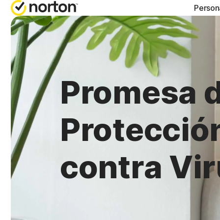
Person
PLA
Nort
Promesa 
Nort
Nort
Protecció
Nort
contra Vi
To