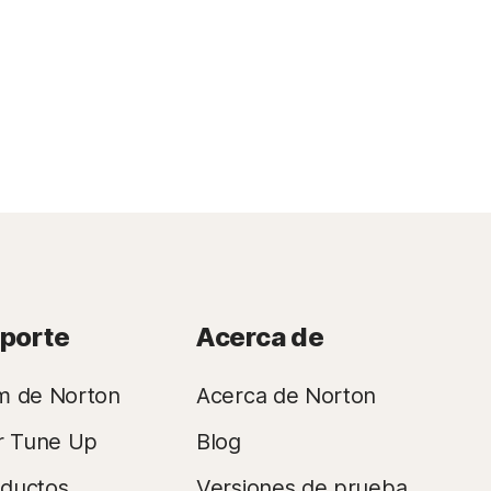
oporte
Acerca de
m de Norton
Acerca de Norton
r Tune Up
Blog
oductos
Versiones de prueba