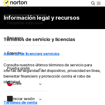
Busca
Personal
Información legal y recursos
Pequeñas empresas
Recursos
Términos de servicio y licencias
Soporte
Acuerdo de licencia y servicios
Consulta nuestros últimos términos de servicio para
Prueba gratis
ofertas de seguridad del dispositivo, privacidad en línea,
bienestar financiero y protección contra el robo de
identidad.
Chile
Iniciar sesión
Términos de venta