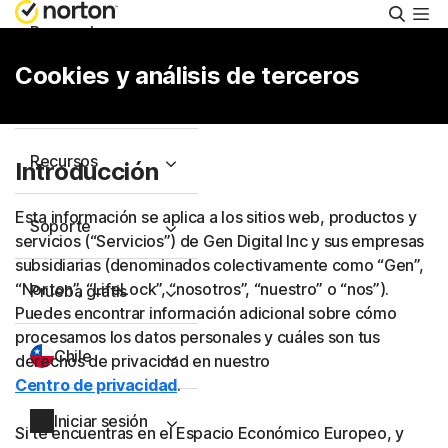
Busca
Personal
Cookies y análisis de terceros
Pequeñas empresas
Recursos
Introducción
Esta información se aplica a los sitios web, productos y
Soporte
servicios (“Servicios”) de Gen Digital Inc y sus empresas
subsidiarias (denominados colectivamente como “Gen”,
“Norton”, “LifeLock”, “nosotros”, “nuestro” o “nos”).
Prueba gratis
Puedes encontrar información adicional sobre cómo
procesamos los datos personales y cuáles son tus
Chile
derechos de privacidad en nuestro
Centro de privacidad
.
Iniciar sesión
Si te encuentras en el Espacio Económico Europeo, y