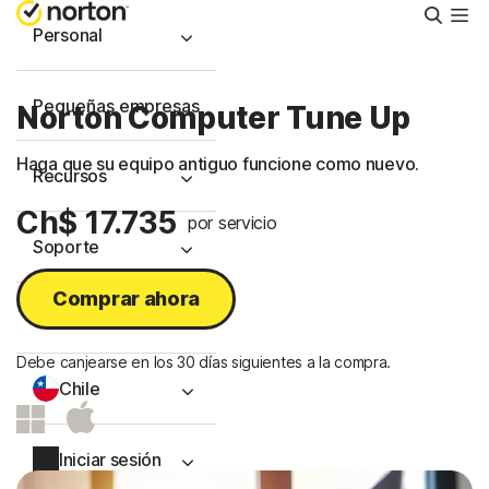
Busca
Personal
Pequeñas empresas
Norton Computer Tune Up
Haga que su equipo antiguo funcione como nuevo.
Recursos
Ch$ 17.735
por servicio
Soporte
Comprar ahora
Prueba gratis
Debe canjearse en los 30 días siguientes a la compra.
Chile
Iniciar sesión