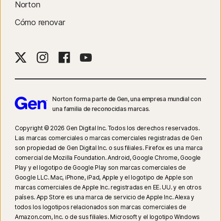
compatible con Internet Explorer. En iOS y Android, es necesario utilizar el
Norton
navegador de Norton incorporado en la aplicación para obtener todos los
Cómo renovar
beneficios de las funciones.
4
Las funciones de Copia de seguridad en la nube solo están disponibles
en Windows (excepto Windows en modo S y Windows sobre un
procesador ARM).
5
Las funciones de SafeCam solo están disponibles en Windows (excepto
Norton forma parte de Gen, una empresa mundial con
una familia de reconocidas marcas.
Windows en modo S y Windows sobre un procesador ARM).
Copyright © 2026 Gen Digital Inc. Todos los derechos reservados.
χ
Para activar la copia de seguridad de archivos de video o videos de
Las marcas comerciales o marcas comerciales registradas de Gen
juegos, debe configurar los ajustes de copia de seguridad en Mis
son propiedad de Gen Digital Inc. o sus filiales. Firefox es una marca
comercial de Mozilla Foundation. Android, Google Chrome, Google
documentos.
Play y el logotipo de Google Play son marcas comerciales de
Google LLC. Mac, iPhone, iPad, Apple y el logotipo de Apple son
η
La función Optimización de notificaciones solo está disponible en
marcas comerciales de Apple Inc. registradas en EE. UU. y en otros
Windows (excepto Windows en modo S y Windows en un procesador
países. App Store es una marca de servicio de Apple Inc. Alexa y
ARM).
todos los logotipos relacionados son marcas comerciales de
Amazon.com, Inc. o de sus filiales. Microsoft y el logotipo Windows