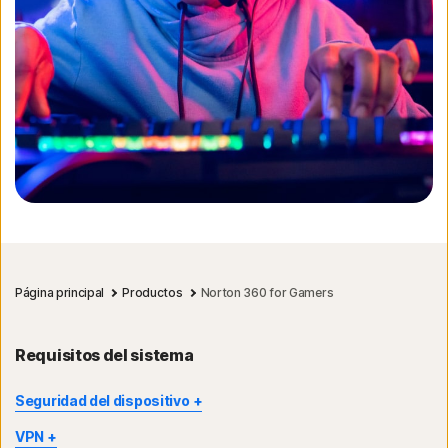
Página principal
Productos
Norton 360 for Gamers
Requisitos del sistema
Seguridad del dispositivo
No todas las funciones están disponibles en todos los
VPN