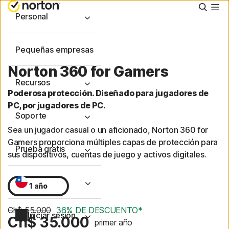
Busca
Personal
Pequeñas empresas
Norton 360 for Gamers
Recursos
Poderosa protección. Diseñado para jugadores de
PC, por jugadores de PC.
Soporte
Sea un jugador casual o un aficionado, Norton 360 for
Gamers proporciona múltiples capas de protección para
Prueba gratis
sus dispositivos, cuentas de juego y activos digitales.
1 año
Ch$ 55.000
36% DE DESCUENTO*
Iniciar sesión
Ch$ 35.000
primer año