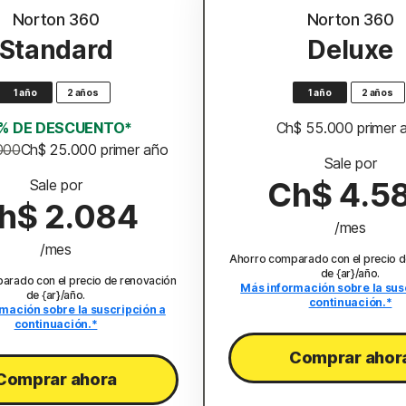
Norton 360
Norton 360
Standard
Deluxe
1 año
2 años
1 año
2 años
% DE DESCUENTO*
Ch$ 55.000
 primer
000
Ch$ 25.000
 primer año
Sale por
Ch$ 4.5
Sale por
h$ 2.084
/mes
/mes
Ahorro comparado con el precio d
de {ar}/año.
arado con el precio de renovación
Más información sobre la sus
de {ar}/año.
continuación.*
mación sobre la suscripción a
continuación.*
Comprar ahor
Comprar ahora