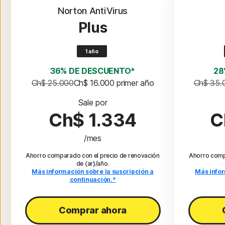
Norton AntiVirus
Plus
1 año
36% DE DESCUENTO*
28
Ch$ 25.000
Ch$ 16.000
 primer año
Ch$ 35.
Sale por
Ch$ 1.334
C
/mes
Ahorro comparado con el precio de renovación
Ahorro comp
de {ar}/año.
Más información sobre la suscripción a
Más infor
continuación.*
Comprar ahora