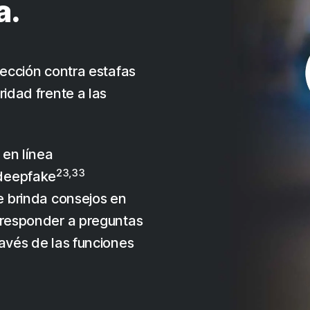
a.
ección contra estafas
idad frente a las
 en línea
23,33
 deepfake
te brinda consejos en
, responder a preguntas
ravés de las funciones