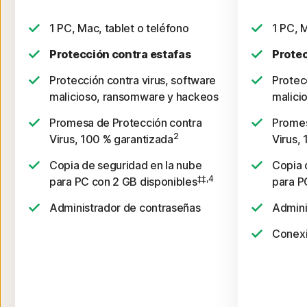
1 PC, Mac, tablet o teléfono
1 PC, M
Protección contra estafas
Protec
Protección contra virus, software
Protec
malicioso, ransomware y hackeos
malici
Promesa de Protección contra
Promes
2
Virus, 100 % garantizada
Virus,
Copia de seguridad en la nube
Copia 
‡‡,4
para PC con 2 GB disponibles
para P
Administrador de contraseñas
Admini
Conexi