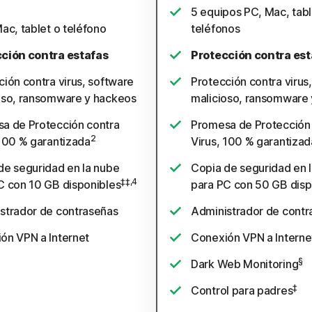
5 equipos PC, Mac, tabl
ac, tablet o teléfono
teléfonos
ción contra estafas
Protección contra est
ción contra virus, software
Protección contra virus
oso, ransomware y hackeos
malicioso, ransomware
a de Protección contra
Promesa de Protección
2
 100 % garantizada
Virus, 100 % garantizad
de seguridad en la nube
Copia de seguridad en 
‡‡,4
C con 10 GB disponibles
para PC con 50 GB disp
strador de contraseñas
Administrador de contr
ón VPN a Internet
Conexión VPN a Interne
§
Dark Web Monitoring
‡
Control para padres