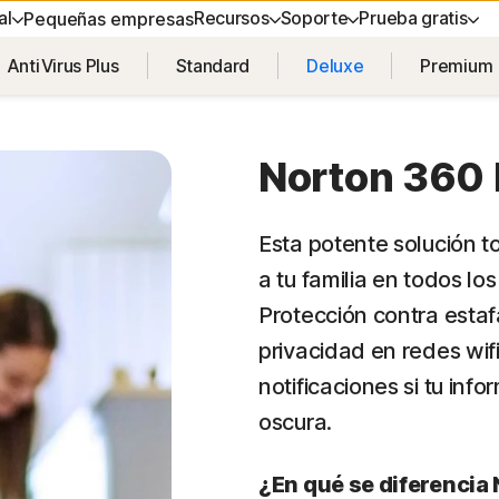
al
Recursos
Soporte
Prueba gratis
Pequeñas empresas
AntiVirus Plus
Standard
Deluxe
Premium
AYUDA
BLOG DE NORTON
SEGURIDAD DEL DISPOSITIVO
PRUEBA GRATIS
APRENDER
PRIVACI
Soporte al cliente
Recursos de privacidad
Norton AntiVirus Plus
Pruebas gratuitas
Cómo renovar
Norton V
Norton 360 
Norton Mobile Security para
Servicios Premium
Norton An
Android™
Esta potente solución t
a tu familia en todos lo
Norton Mobile Security para iOS™
Protección contra estafa
privacidad en redes wif
notificaciones si tu in
servicios
oscura.
¿En qué se diferencia