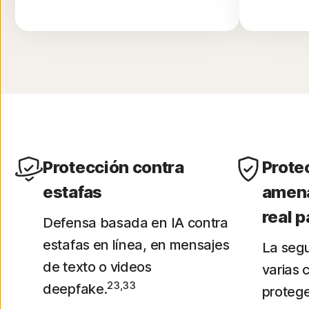
Protección contra
Prote
estafas
amena
real p
Defensa basada en IA contra
estafas en línea, en mensajes
La seg
de texto o videos
varias 
23,33
deepfake.
protege