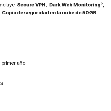
§
 Incluye
Secure VPN
,
Dark Web Monitoring
,
y
Copia de seguridad en la nube de 50 GB
.
0
 primer año
s