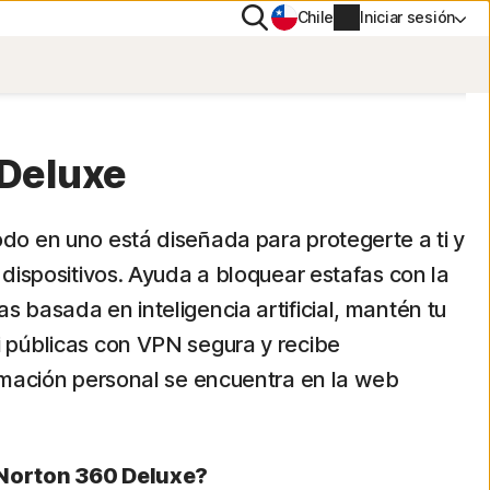
Buscar
Chile
Iniciar sesión
DAD
PN
Deluxe
tiTrack
Información de cuenta
odo en uno está diseñada para protegerte a ti y
s dispositivos. Ayuda a bloquear estafas con la
Información de facturación
s basada en inteligencia artificial, mantén tu
Renovar
i públicas con VPN segura y recibe
formación personal se encuentra en la web
Historial de pedidos
Escribe tu clave de producto
 Norton 360 Deluxe?