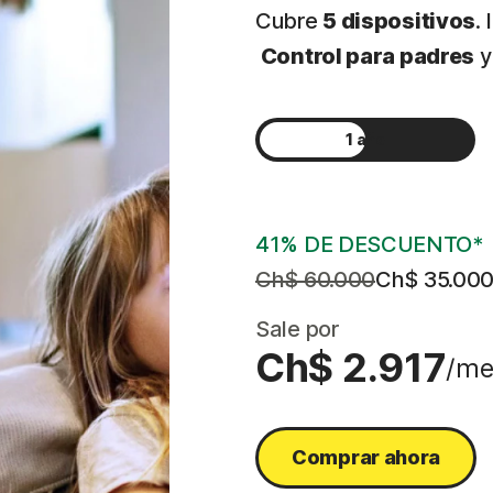
Cubre
5 dispositivos
.
Control para padres
1 año
2 años
41% DE DESCUENTO*
Ch$ 60.000
Ch$ 35.00
Sale por
Ch$ 2.917
/me
Comprar ahora