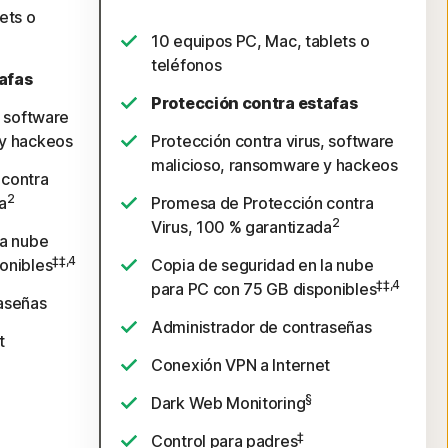
ets o
10 equipos PC, Mac, tablets o
teléfonos
afas
Protección contra estafas
, software
 y hackeos
Protección contra virus, software
malicioso, ransomware y hackeos
 contra
2
a
Promesa de Protección contra
2
Virus, 100 % garantizada
la nube
‡‡,4
onibles
Copia de seguridad en la nube
‡‡,4
para PC con 75 GB disponibles
aseñas
Administrador de contraseñas
t
Conexión VPN a Internet
§
Dark Web Monitoring
‡
Control para padres