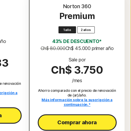
Norton 360
Premium
1 año
2 años
 año
43% DE DESCUENTO*
Ch$ 80.000
Ch$ 45.000
 primer año
83
Sale por
Ch$ 3.750
/mes
e renovación
Ahorro comparado con el precio de renovación
cripción a
de {ar}/año.
Más información sobre la suscripción a
continuación.*
a
Comprar ahora