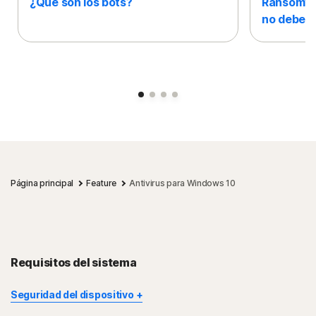
¿Qué son los bots?
Ransomwar
no debe h
Slide 1
Slide 2
Slide 3
Slide 4
Página principal
Feature
Antivirus para Windows 10
Requisitos del sistema
Seguridad del dispositivo