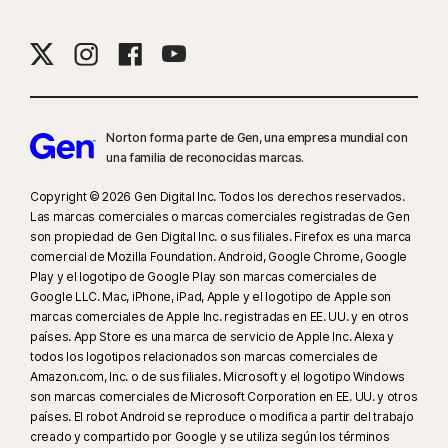
9
Basado en una prueba de otros ocho productos de VPN líderes
seleccionados por Gen en el informe de comparación del rendimiento de
productos VPN realizado por PassMark Software por encargo de Gen, en
noviembre de 2023.
Norton forma parte de Gen, una empresa mundial con
una familia de reconocidas marcas.
16
Para dejar de recibir la mayoría de las alertas para Windows, se debe
usar el modo de pantalla completa.
Copyright © 2026 Gen Digital Inc. Todos los derechos reservados.
Las marcas comerciales o marcas comerciales registradas de Gen
son propiedad de Gen Digital Inc. o sus filiales. Firefox es una marca
23
La Protección contra deepfakes automática funciona solo para videos
comercial de Mozilla Foundation. Android, Google Chrome, Google
en inglés en plataformas de redes sociales o de video compatibles; para
Play y el logotipo de Google Play son marcas comerciales de
otras plataformas, usa el análisis manual. Requiere Windows 11 o
Google LLC. Mac, iPhone, iPad, Apple y el logotipo de Apple son
posterior y un navegador compatible. La detección automática además
marcas comerciales de Apple Inc. registradas en EE. UU. y en otros
requiere una PC con IA (CPU Qualcomm o Intel de mínimo 8 núcleos,
países. App Store es una marca de servicio de Apple Inc. Alexa y
todos los logotipos relacionados son marcas comerciales de
16 GB de RAM) o una PC sin IA (CPU de mínimo 6 núcleos de cualquier
Amazon.com, Inc. o de sus filiales. Microsoft y el logotipo Windows
marca, 16 GB de RAM). Para las PC sin IA con CPU de mínimo 4 núcleos y
son marcas comerciales de Microsoft Corporation en EE. UU. y otros
8 GB de RAM, solo está disponible el análisis manual. Para ver todos los
países. El robot Android se reproduce o modifica a partir del trabajo
detalles, visita
Norton.com/deepfakesupport
.
creado y compartido por Google y se utiliza según los términos