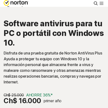
Busca
Personal
Software antivirus para tu
Pequeñas empresas
PC o portátil con Windows
Recursos
10.
Disfruta de una prueba gratuita de Norton AntiVirus Plus
Soporte
Ayuda a proteger tu equipo con Windows 10 y la
información personal que almacena frente a virus y
Prueba gratis
malware como ransomware y otras amenazas mientras
realizas operaciones bancarias, compras y navegas por
Internet.
Chile
Ch$ 25.000
AHORRE 36%*
Ch$ 16.000
primer año
Iniciar sesión