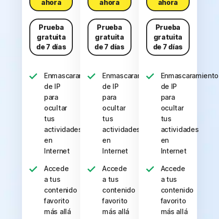
ahora
ahora
ahora
Prueba
Prueba
Prueba
gratuita
gratuita
gratuita
de 7 días
de 7 días
de 7 días
Enmascaramiento
Enmascaramiento
Enmascaramiento
de IP
de IP
de IP
para
para
para
ocultar
ocultar
ocultar
tus
tus
tus
actividades
actividades
actividades
en
en
en
Internet
Internet
Internet
Accede
Accede
Accede
a tus
a tus
a tus
contenido
contenido
contenido
favorito
favorito
favorito
más allá
más allá
más allá