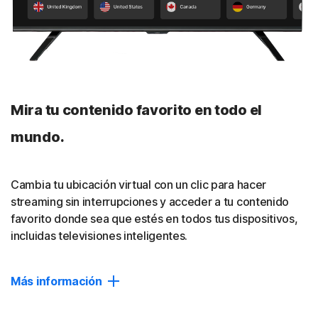
Bloqueador de rastreadores
Ayuda a bloquear a los anunciantes para que no te
rastreen y reduce así la cantidad de anuncios molestos
que te siguen en línea.
Política de no registro
Mira tu contenido favorito en todo el
Una auditoría externa realizada por VerSprite ha verificado
que no rastreamos, registramos ni guardamos tus
mundo.
actividades en línea. Lee nuestra
política de no registro
.
Cerrar
Cambia tu ubicación virtual con un clic para hacer
streaming sin interrupciones y acceder a tu contenido
favorito donde sea que estés en todos tus dispositivos,
incluidas televisiones inteligentes.
Más información
Cambiar ubicación