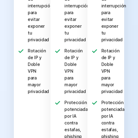
interrupción
interrupción
interrupción
para
para
para
evitar
evitar
evitar
exponer
exponer
exponer
tu
tu
tu
privacidad
privacidad
privacidad
Rotación
Rotación
Rotación
de IP y
de IP y
de IP y
Doble
Doble
Doble
VPN
VPN
VPN
para
para
para
mayor
mayor
mayor
privacidad
privacidad
privacidad
Protección
Protección
potenciada
potenciada
por IA
por IA
contra
contra
estafas,
estafas,
phishing
phishing