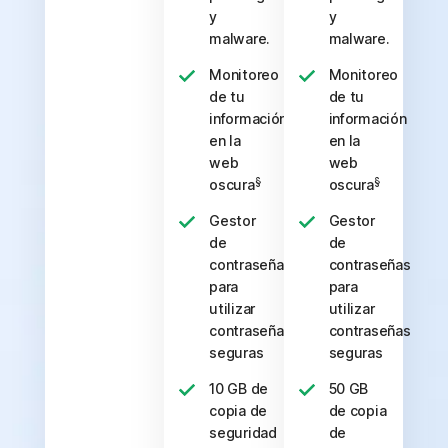
y
y
malware.
malware.
Monitoreo
Monitoreo
de tu
de tu
información
información
en la
en la
web
web
§
§
oscura
oscura
Gestor
Gestor
de
de
contraseñas
contraseñas
para
para
utilizar
utilizar
contraseñas
contraseñas
seguras
seguras
10 GB de
50 GB
copia de
de copia
seguridad
de