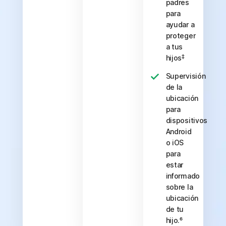
padres
para
ayudar a
proteger
a tus
‡
hijos
Supervisión
de la
ubicación
para
dispositivos
Android
o iOS
para
estar
informado
sobre la
ubicación
de tu
hijo.⁶