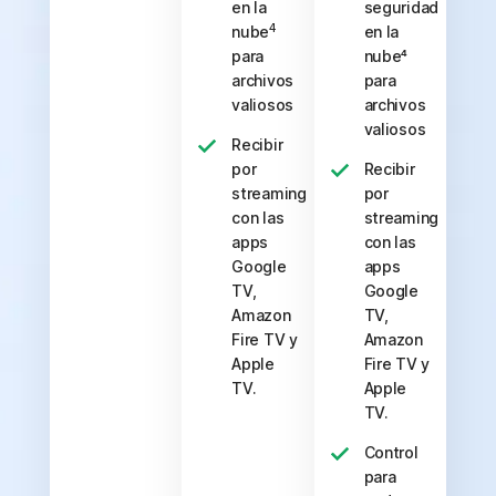
en la
seguridad
4
nube
en la
para
nube⁴
archivos
para
valiosos
archivos
valiosos
Recibir
por
Recibir
streaming
por
con las
streaming
apps
con las
Google
apps
TV,
Google
Amazon
TV,
Fire TV y
Amazon
Apple
Fire TV y
TV.
Apple
TV.
Control
para