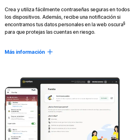
Cerrar
Crea y utiliza fácilmente contraseñas seguras en todos
los dispositivos. Además, recibe una notificación si
§
encontramos tus datos personales en la web oscura
para que protejas las cuentas en riesgo.
Más información
Dark Web Monitoring
Recibe una notificación si encontramos tu información
personal en sitios ocultos utilizados por ladrones de
identidad, y actúa rápidamente para ayudar a proteger
§
tus cuentas y evitar que sean explotadas.
Administrador de contraseñas
Crea, almacena y administra tus contraseñas, tarjetas de
crédito y otra información personal en tu depósito digital
privado, accesible en tus dispositivos.