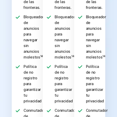
de las
de las
de las
fronteras.
fronteras.
fronteras.
Bloqueador
Bloqueador
Bloqueador
de
de
de
anuncios
anuncios
anuncios
para
para
para
navegar
navegar
navegar
sin
sin
sin
anuncios
anuncios
anuncios
14
14
14
molestos
molestos
molestos
Política
Política
Política
de no
de no
de no
registro
registro
registro
para
para
para
garantizar
garantizar
garantizar
tu
tu
tu
privacidad
privacidad
privacidad
Conmutador
Conmutador
Conmutador
de
de
de