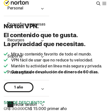
Busca
Personal
Pequeñas empresas
Norton VPN.
El contenido que te gusta.
Recursos
La privacidad que necesitas.
Mira tu contenido favorito de todo el mundo.
Soporte
VPN fácil de usar que no reduce tu velocidad.
Mantén tu actividad en línea más segura y privada.
Garantía de devolución de dinero de 60 días.
Prueba gratis
1 año
Chile
50% DE DESCUENTO*
Iniciar sesión
Ch$ 30.000
Ch$ 15.000
 primer año