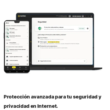
El doble de rápido
En comparación con una VPN media, Norton VPN
proporciona casi el doble de velocidad de carga y
descarga y 2.5 veces más velocidad de transferencia de
datos.
*Basado en una prueba de los principales productos VPN
en el informe VPN Products Performance Benchmarks
realizado por PassMark Software.
Leer aquí
.
Conexión automática
Activa automáticamente tu VPN siempre que te conectes
a una red pública para que tus datos se mantengan más
seguros y privados
.
Protección avanzada para tu seguridad y
Múltiples protocolos
privacidad en Internet.
Múltiples protocolos, como WireGuard, OpenVPN, IPSec y