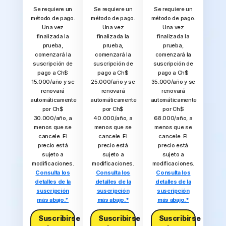
Se requiere un
Se requiere un
Se requiere un
método de pago.
método de pago.
método de pago.
Una vez
Una vez
Una vez
finalizada la
finalizada la
finalizada la
prueba,
prueba,
prueba,
comenzará la
comenzará la
comenzará la
suscripción de
suscripción de
suscripción de
pago a Ch$
pago a Ch$
pago a Ch$
15.000/año y se
25.000/año y se
35.000/año y se
renovará
renovará
renovará
automáticamente
automáticamente
automáticamente
por Ch$
por Ch$
por Ch$
30.000/año, a
40.000/año, a
68.000/año, a
menos que se
menos que se
menos que se
cancele. El
cancele. El
cancele. El
precio está
precio está
precio está
sujeto a
sujeto a
sujeto a
modificaciones.
modificaciones.
modificaciones.
Consulta los
Consulta los
Consulta los
detalles de la
detalles de la
detalles de la
suscripción
suscripción
suscripción
más abajo.*
más abajo.*
más abajo.*
Suscribirse
Suscribirse
Suscribirse