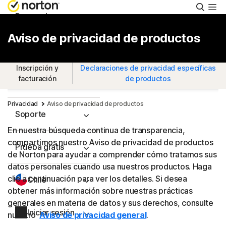
Busca
Personal
Aviso de privacidad de productos
Pequeñas empresas
Inscripción y
Declaraciones de privacidad específicas
facturación
de productos
Recursos
Privacidad
Aviso de privacidad de productos
Soporte
En nuestra búsqueda continua de transparencia,
compartimos nuestro Aviso de privacidad de productos
Prueba gratis
de Norton para ayudar a comprender cómo tratamos sus
datos personales cuando usa nuestros productos. Haga
clic a continuación para ver los detalles. Si desea
Chile
obtener más información sobre nuestras prácticas
generales en materia de datos y sus derechos, consulte
Iniciar sesión
nuestro
Aviso de privacidad general
.