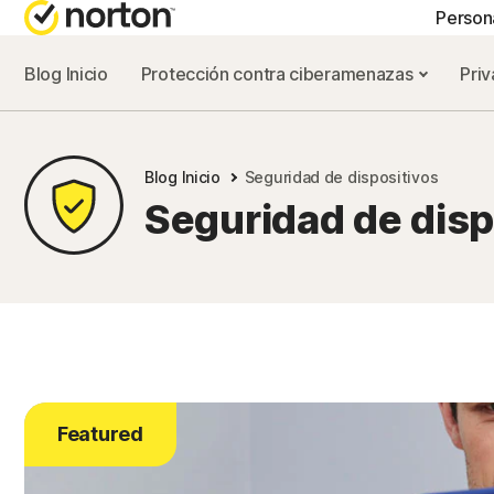
Person
Blog Inicio
Protección contra ciberamenazas
Priv
PLA
Nort
Blog Inicio
Seguridad de dispositivos
Nort
Seguridad de disp
Nort
Nort
To
Featured