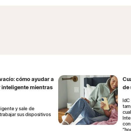
 vacío: cómo ayudar a
Cua
 inteligente mientras
de 
IdC 
tamb
ligente y sale de
cua
rabajar sus dispositivos
Inte
cons
“ho