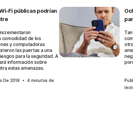
 Wi-Fi públicas podrían
Och
tre
par
i incrementaron
Tant
a comodidad de los
como
ones y computadoras
otr
brieron las puertas a una
ame
iesgos para la seguridad. A
neg
ará información sobre
porq
tra estas amenazas.
·
to De 2018
4 minutos de
Pub
lect