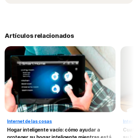
Artículos relacionados
Internet de las cosas
Interne
Hogar inteligente vacío: cómo ayudar a
Cuatro
proteger su hogar inteligente mientras está
su hog