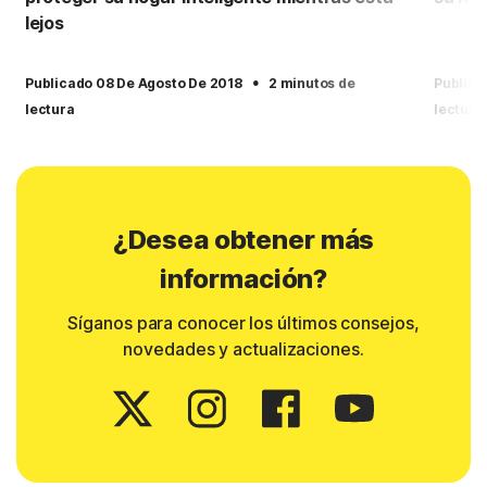
lejos
·
Publicado 08 De Agosto De 2018
2 minutos de
Publica
lectura
lectura
¿Desea obtener más
información?
Síganos para conocer los últimos consejos,
novedades y actualizaciones.