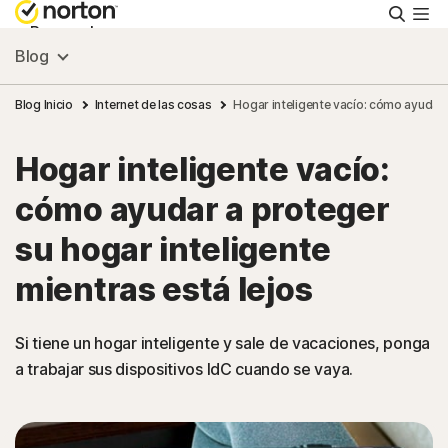
Busca
Personal
Blog
Pequeñas empresas
Blog Inicio
Internet de las cosas
Hogar inteligente vacío: cómo ayudar a
Hogar inteligente vacío:
Recursos
cómo ayudar a proteger
Soporte
su hogar inteligente
mientras está lejos
Prueba gratis
Si tiene un hogar inteligente y sale de vacaciones, ponga
Chile
a trabajar sus dispositivos IdC cuando se vaya.
Iniciar sesión