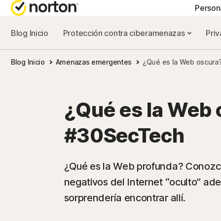
Person
Blog Inicio
Protección contra ciberamenazas
Priv
PLA
Blog Inicio
Amenazas emergentes
¿Qué es la Web oscura
Nort
Nort
¿Qué es la Web 
Nort
#30SecTech
Nort
¿Qué es la Web profunda? Conozca 
negativos del Internet “oculto” ad
To
sorprendería encontrar allí.