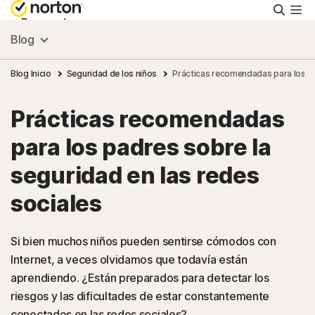
Busca
Personal
Blog
Pequeñas empresas
Blog Inicio
Seguridad de los niños
Prácticas recomendadas para los pa
Prácticas recomendadas
Recursos
para los padres sobre la
Soporte
seguridad en las redes
sociales
Prueba gratis
Si bien muchos niños pueden sentirse cómodos con
Chile
Internet, a veces olvidamos que todavía están
aprendiendo. ¿Están preparados para detectar los
riesgos y las dificultades de estar constantemente
Iniciar sesión
conectados en las redes sociales?