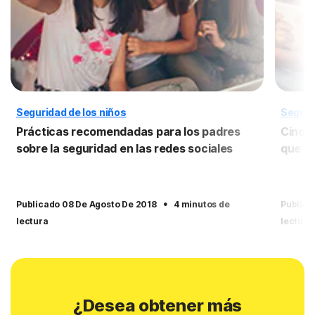
Seguridad de los niños
Seguri
Prácticas recomendadas para los padres
Cinco 
sobre la seguridad en las redes sociales
que t
·
Publicado 08 De Agosto De 2018
4 minutos de
Publica
lectura
lectura
¿Desea obtener más