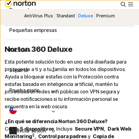
Busca
Personal
AntiVirus Plus
Standard
Deluxe
Premium
Pequeñas empresas
Norton 360 Deluxe
Recursos
Esta potente solución todo en uno está diseñada para
protegerte a ti y a tu familia en todos los dispositivos.
Soporte
Ayuda a bloquear estafas con la Protección contra
estafas basada en inteligencia artificial, mantén tu
Prueba gratis
privacidad en redes wifi públicas con VPN segura y
recibe notificaciones si tu información personal se
encuentra en la web oscura.
¿En qué se diferencia Norton 360 Deluxe?
Cubre
5 dispositivos
. Incluye
Secure VPN
,
Dark Web
Iniciar sesión
§
Monitoring
,
Control para padres
y
Copia de