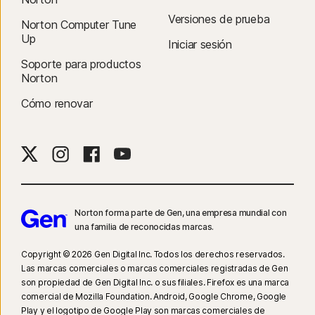
Informe sobre ciberseguridad de Norton LifeLock de 2021:
Versiones de prueba
Norton Computer Tune
Resultados globales
Up
Iniciar sesión
8
La Supervisión de videos requiere una extensión de navegador en
Soporte para productos
Norton
Windows y el navegador de Norton incorporado en iOS y Android.
Monitorea los videos vistos en YouTube.com (pero no los videos de
Cómo renovar
YouTube incrustados en otros sitios web o blogs) y en Hulu.com (pero
solo en Windows). No funciona con las aplicaciones de YouTube o Hulu.
9
Basado en una prueba de otros ocho productos de VPN líderes
seleccionados por Gen en el informe de comparación del rendimiento de
productos VPN realizado por PassMark Software por encargo de Gen, en
noviembre de 2023.
Norton forma parte de Gen, una empresa mundial con
una familia de reconocidas marcas.
16
Para dejar de recibir la mayoría de las alertas para Windows, se debe
Copyright © 2026 Gen Digital Inc. Todos los derechos reservados.
usar el modo de pantalla completa.
Las marcas comerciales o marcas comerciales registradas de Gen
son propiedad de Gen Digital Inc. o sus filiales. Firefox es una marca
comercial de Mozilla Foundation. Android, Google Chrome, Google
23
La Protección contra deepfakes automática funciona solo para videos
Play y el logotipo de Google Play son marcas comerciales de