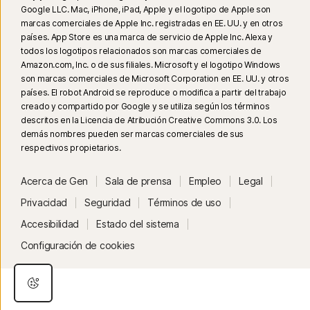
en inglés en plataformas de redes sociales o de video compatibles; para
Google LLC. Mac, iPhone, iPad, Apple y el logotipo de Apple son
otras plataformas, usa el análisis manual. Requiere Windows 11 o
marcas comerciales de Apple Inc. registradas en EE. UU. y en otros
posterior y un navegador compatible. La detección automática además
países. App Store es una marca de servicio de Apple Inc. Alexa y
requiere una PC con IA (CPU Qualcomm o Intel de mínimo 8 núcleos,
todos los logotipos relacionados son marcas comerciales de
Amazon.com, Inc. o de sus filiales. Microsoft y el logotipo Windows
16 GB de RAM) o una PC sin IA (CPU de mínimo 6 núcleos de cualquier
son marcas comerciales de Microsoft Corporation en EE. UU. y otros
marca, 16 GB de RAM). Para las PC sin IA con CPU de mínimo 4 núcleos y
países. El robot Android se reproduce o modifica a partir del trabajo
8 GB de RAM, solo está disponible el análisis manual. Para ver todos los
creado y compartido por Google y se utiliza según los términos
detalles, visita
Norton.com/deepfakesupport
.
descritos en la Licencia de Atribución Creative Commons 3.0. Los
demás nombres pueden ser marcas comerciales de sus
respectivos propietarios.
³³
La Protección contra deepfakes en el Asistente de IA Norton Genie está
disponible actualmente en acceso anticipado y solo funciona con videos
Acerca de Gen
Sala de prensa
Empleo
Legal
de YouTube en inglés.
Privacidad
Seguridad
Términos de uso
γ
Norton Safe Search no proporciona una calificación de seguridad para
Accesibilidad
Estado del sistema
vínculos patrocinados ni filtra los vínculos patrocinados potencialmente
Configuración de cookies
inseguros de los resultados de búsqueda. No disponible en todos los
navegadores.
‡
La función Control para padres solo se puede instalar y usar en un