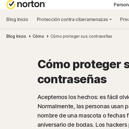
Person
Blog Inicio
Protección contra ciberamenazas
Priv
PLA
Blog Inicio
Cómo
Cómo proteger sus contraseñas
Nort
Nort
Cómo proteger 
Nort
contraseñas
Nort
Aceptemos los hechos: es fácil olv
Normalmente, las personas usan pa
To
nombre de una mascota o fechas fá
aniversario de bodas. Los hackers